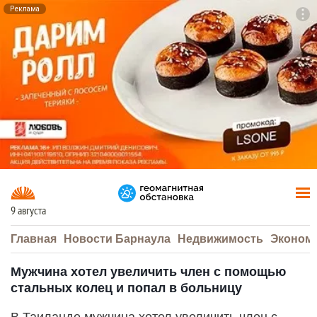
Реклама
To
F7
9 августа
Главная
Новости Барнаула
Недвижимость
Эконом
Мужчина хотел увеличить член с помощью
стальных колец и попал в больницу
В Таиланде мужчина хотел увеличить член с