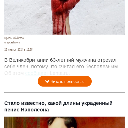
Кровь. Убийство
unsplash.com
23 января 2024 в 12:38
В Великобритании 63-летний мужчина отрезал
себе член, потому что считал его бесполезным.
Об этом
сообщает
Lenta.ru.
Читать полностью
Стало известно, какой длины украденный
пенис Наполеона