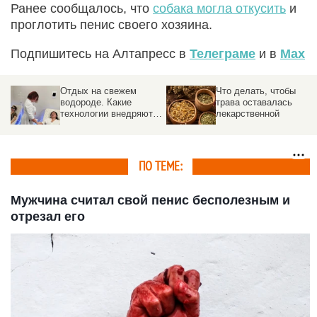
Ранее сообщалось, что
собака могла откусить
и
проглотить пенис своего хозяина.
Подпишитесь на Алтапресс в
Телеграме
и в
Max
Отдых на свежем
Что делать, чтобы
водороде. Какие
трава оставалась
технологии внедряют в
лекарственной
санаториях Белокурихи
ПО ТЕМЕ:
Мужчина считал свой пенис бесполезным и
отрезал его