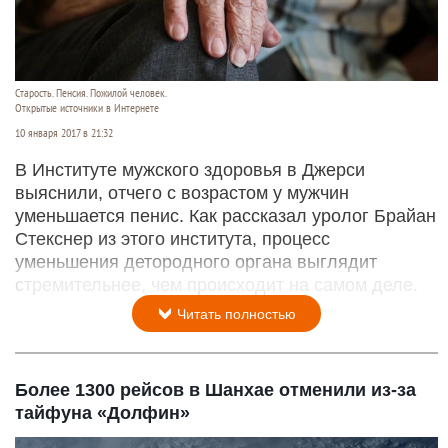
Старость. Пенсия. Пожилой человек.
Открытые источники в Интернете
10 января 2017 в 21:32
В Институте мужского здоровья в Джерси
выяснили, отчего с возрастом у мужчин
уменьшается пенис. Как рассказал уролог Брайан
Стекснер из этого института, процесс
уменьшения детородного органа выглядит
стремительнее, чем происходит на самом деле.
Читать полностью
Более 1300 рейсов в Шанхае отменили из-за
тайфуна «Долфин»