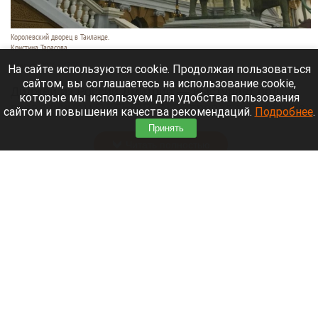
Королевский дворец в Таиланде.
Кристина Тарасова
9 августа 2026 в 15:35
На сайте используются cookie. Продолжая пользоваться
сайтом, вы соглашаетесь на использование cookie,
Диджей из России Дмитрий — выступает под
которые мы используем для удобства пользования
псевдонимом DJ FЫRРИN — пропал в Таиланде
сайтом и повышения качества рекомендаций.
Подробнее
.
после возникновения проблем с документами.
Принять
Читать полностью
Невероятный закат на Телецком озере снял
инспектор Алтайского заповедника. Фото