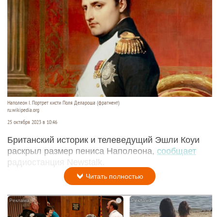
Наполеон I. Портрет кисти Поля Делароша (фрагмент)
ru.wikipedia.org
25 октября 2023 в 10:46
Британский историк и телеведущий Эшли Коуи
раскрыл размер пениса Наполеона,
сообщает
радиостанция Newstalk.
Читать полностью
i