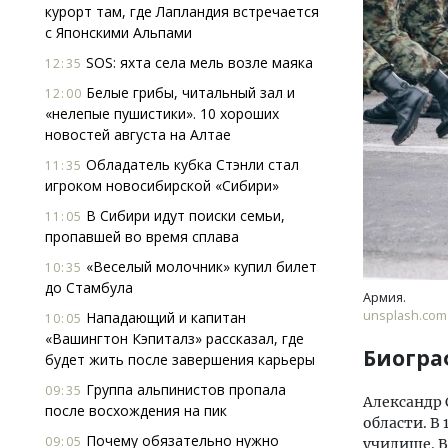
курорт там, где Лапландия встречается
с Японскими Альпами
SOS: яхта села мель возле маяка
12:35
Белые грибы, читальный зал и
12:00
«нелепые пушистики». 10 хороших
новостей августа на Алтае
Обладатель кубка Стэнли стал
11:35
игроком новосибирской «Сибири»
В Сибири идут поиски семьи,
11:05
пропавшей во время сплава
«Веселый молочник» купил билет
10:35
до Стамбула
Армия.
unsplash.com
Нападающий и капитан
10:05
«Вашингтон Кэпиталз» рассказал, где
Биогра
будет жить после завершения карьеры
Группа альпинистов пропала
09:35
Александр 
после восхождения на пик
области. В
Почему обязательно нужно
09:05
училище. В