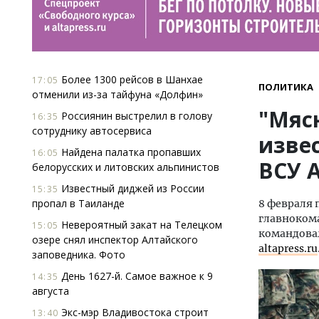
Более 1300 рейсов в Шанхае
17:05
ПОЛИТИКА
отменили из-за тайфуна «Долфин»
"Мясн
Россиянин выстрелил в голову
16:35
сотруднику автосервиса
изве
Найдена палатка пропавших
16:05
ВСУ 
белорусских и литовских альпинистов
Известный диджей из России
15:35
пропал в Таиланде
8 февраля
главнокома
Невероятный закат на Телецком
15:05
командовал
озере снял инспектор Алтайского
altapress.ru
заповедника. Фото
День 1627-й. Самое важное к 9
14:35
августа
Экс-мэр Владивостока строит
13:40