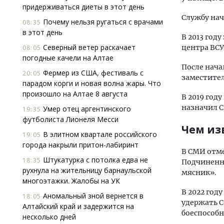
придерживаться диеты в этот день
Службу нач
Почему нельзя ругаться с врачами
08:35
в этот день
В 2013 год
Северный ветер раскачает
центра ВСУ
08:05
погодные качели на Алтае
После нача
Фермер из США, фестиваль с
20:05
заместите
парадом корги и новая волна жары. Что
произошло на Алтае 8 августа
В 2019 год
назначил 
Умер отец аргентинского
19:35
футболиста Лионеля Месси
Чем из
В элитном квартале российского
19:05
города накрыли притон-лабиринт
В СМИ отме
Штукатурка с потолка едва не
18:35
Подчиненны
рухнула на жительницу барнаульской
мясник».
многоэтажки. Жалобы на УК
В 2022 год
Аномальный зной вернется в
18:05
удержать С
Алтайский край и задержится на
боеспособн
несколько дней