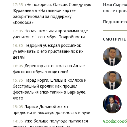
«Не позорься, Олеся». Соведущую
17:35
Имя Сырско
Журавлева в «Натальной карте»
после пров
раскритиковали за поддержку
Подпишитес
«Колобка»
Новая школьная программа ждет
17:05
учеников с 1 сентября. Подробности
СМОТРИТЕ
Педофил убеждал россиянок
16:35
умалчивать о его приставаниях к их
детям
Директор автошколы на Алтае
16:05
фиктивно обучал водителей
Парад корги, шпицы в коляске и
15:35
бесстрашный кролик: как прошел
фестиваль «Лапки-тапки» в Барнауле.
Фото
Ларисе Долиной хотят
15:05
предложить высокую должность в вузе
Уже больше полугода пытаются
14:35
Чтобы сооб
продать ресторан с видом на