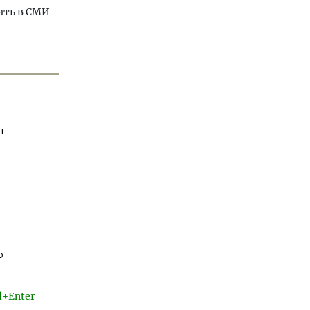
ать в СМИ
т
о
l+Enter