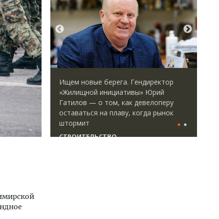
ид на горы.
Ищем новые берега. Гендиректор
Дву
-отель
«Жилищной инициативы» Юрий
Как
Гатилов — о том, как девелоперу
«Бе
оставаться на плаву, когда рынок
штормит
ДОМ
СТРОИТЕЛЬСТВО
димирской
андное