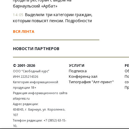
барнаульский «Арбат»
Выделили три категории граждан,
14:05
которым повысят пенсии. Подробности
ВСЯ ЛЕНТА
НОВОСТИ ПАРТНЕРОВ
© 2001-2026
УСЛУГИ
Р
Подписка
Об
ООО “Свободный курс”
Конференц-зал
П
ИНН 2225214326
Типография "Алт-принт"
с
Категория информационной
П
продукции 18+
Редакция информационного сайта
altapress.ru
Адрес редакции:
656043
,
г. Барнаул
,
ул. Короленко,
107
Телефон редакции:
+7 (3852) 63-15-
10
,