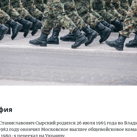
Двухуровневые номера и в
Каким будет новый бутик
«Белкур» в Белокурихе
ДОМА И КВАРТИРЫ
фия
Станиславович Сырский родился 26 июля 1965 года во Вла
 1982 году окончил Московское высшее общевойсковое ком
 1980-х переехал на Украину.