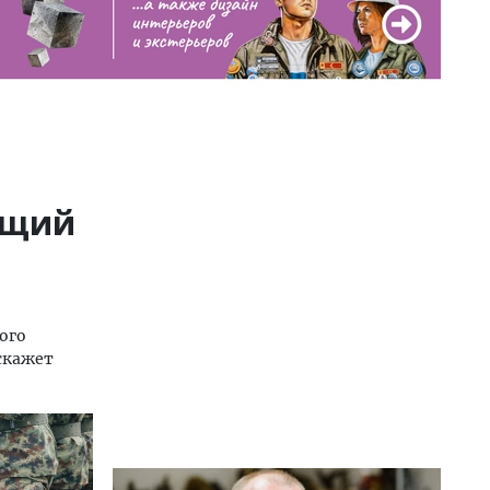
ющий
ого
скажет