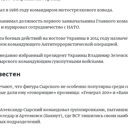
ал в 1986 году командиром мотострелкового взвода.
у занимал должность первого замначальника Главного ком
 и курировал сотрудничество с НАТО.
ла боевых действий на востоке Украины в 2014 году назнач
лем командующего Антитеррористической операцией.
у недавно избранный президент Украины Владимир Зеленс
Сырского командующим сухопутными войсками.
вестен
чают, что фигура Сырского не особенно популярна среди с
е дали ему «говорящие» прозвища: «Генерал 200» и «Бах
у Александр Сырский командовал группировками, пытавш
оледар и Артемовск (Бахмут), где ВСУ лишились своих наиб
ых подразделений.