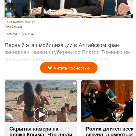
Отчет Виктора Томенко
Анна Зайкова
6 октября 2022 в 11:42
Первый этап мобилизации в Алтайском крае
завершен, заявил губернатор Виктор Томенко на
заседании регионального правительства.
Читать полностью
i
Скрытая камера на
Ролик длится неск
пляже Крыма: Что люди
секунд, а смеяться