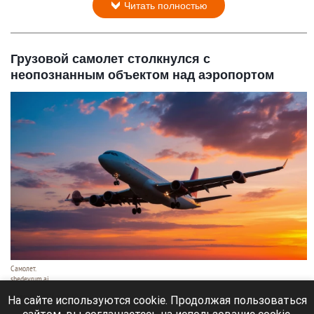
Читать полностью
Грузовой самолет столкнулся с
неопознанным объектом над аэропортом
Самолет.
shedevrum.ai
6 августа 2026 в 09:10
На сайте используются cookie. Продолжая пользоваться