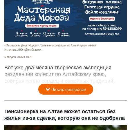
«Мастерская Деда Мороза»: Большая экспедиция по Алтаю продолжается.
Источник: АНО «Дом Сказок».
6 августа 2026 в 10:20
Вот уже два месяца творческая экспедиция
резиденции колесит по Алтайскому краю,
собирая тепло сердец и семейных традиций.
Читать полностью
Пенсионерка на Алтае может остаться без
жилья из-за сделки, которую она не одобряла