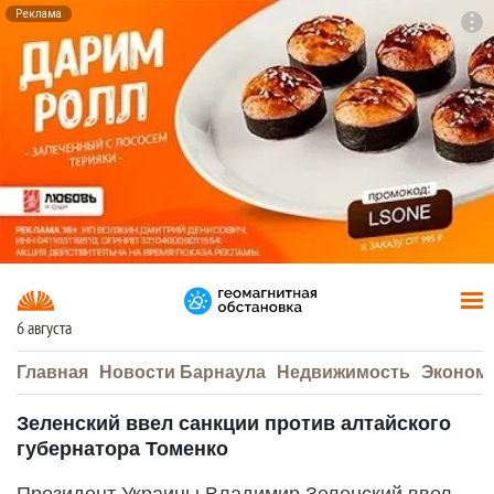
Реклама
To
F7
6 августа
Главная
Новости Барнаула
Недвижимость
Эконом
Зеленский ввел санкции против алтайского
губернатора Томенко
Президент Украины Владимир Зеленский ввел