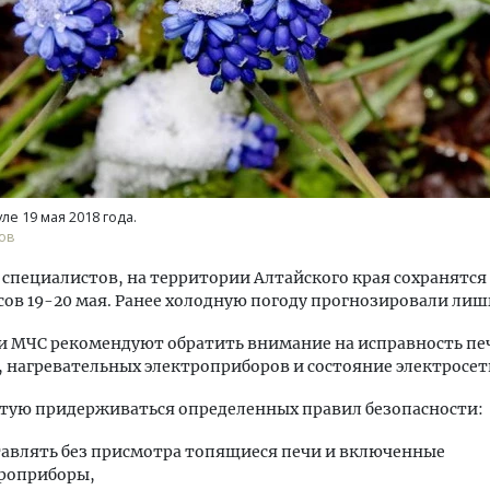
ость архитектурных идей.
Архитектурный код начин
еральный директор компании
земли. Мощение крупно
ле 19 мая 2018 года.
 — об эстетике городов,
плитами становится нов
ов
дах в фасадах и развитии рынка
стандартом благоустрой
специалистов, на территории Алтайского края сохранятся
ОИТЕЛЬСТВО
СТРОИТЕЛЬСТВО
усов 19-20 мая. Ранее холодную погоду прогнозировали лишь
и МЧС рекомендуют обратить внимание на исправность пе
 нагревательных электроприборов и состояние электросет
тую придерживаться определенных правил безопасности:
тавлять без присмотра топящиеся печи и включенные
роприборы,