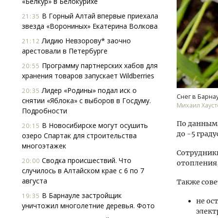
«Белкур» в Белокурихе
В Горный Алтай впервые приехала
21:35
звезда «Ворониных» Екатерина Волкова
Лидию Невзорову* заочно
21:12
арестовали в Петербурге
Программу партнерских хабов для
20:55
хранения товаров запускает Wildberries
Ищем новые берега. Гендиректор
Смел
Лидер «Родины» подал иск о
20:35
«Жилищной инициативы» Юрий
Ген
Снег в Барнау
снятии «Яблока» с выборов в Госдуму.
Гатилов — о том, как девелоперу
ЗИАС
Михаил Хауст
Подробности
оставаться на плаву, когда рынок
трен
штормит
По данным 
В Новосибирске могут осушить
20:15
СТР
до -5 град
озеро Спартак для строительства
СТРОИТЕЛЬСТВО
многоэтажек
Сотрудник
Сводка происшествий. Что
20:00
отопления,
случилось в Алтайском крае с 6 по 7
августа
Также сове
В Барнауле застройщик
19:35
не ос
уничтожил многолетние деревья. Фото
элект