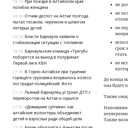
При пожаре в Алтайском крае
19:10
не до
погибла женщина
не по
Отчим-деспот на Алтае полгода
18:50
отопи
пытал тесаком, черенком и шлангом
пятерых детей
не пе
мощны
Власти Барнаула заявили о
18:30
стабилизации ситуации с топливом
испол
срок 
Барнаульская команда «Трегуб»
18:05
стать
поборется за выход в полуфинал
Первой лиги КВН
не ис
куста
В Горно-Алтайске при тушении
17:45
горящего грузовика взорвалось колесо:
До конца м
пострадал полицейский. Фото
она будет к
Пьяный барнаулец устроил ДТП с
17:25
Также ожид
переворотом на Алтае и скрылся
«Домашние супчики»: как
17:07
Напомним,
алтайские волонтеры объединяют
неуверенно
детей и взрослых ради общей цели
Также воз
Билан обратился к фанатам после
17:05