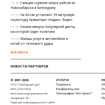
Санкции сорвали запуск рейсов из
15:40
Новосибирска в Белокуриху
На Алтае установят 39-метровую
15:20
скульптуру праматери «Кадын». Видео
Узнали минусы популярной диеты,
15:00
на которой сидят политики
Малыш уснул в автомобиле и
14:50
погиб от теплового удара
ВСЯ ЛЕНТА
НОВОСТИ ПАРТНЕРОВ
© 2001-2026
УСЛУГИ
Р
Подписка
Об
ООО “Свободный курс”
Конференц-зал
П
ИНН 2225214326
Типография "Алт-принт"
с
Категория информационной
П
продукции 18+
Редакция информационного сайта