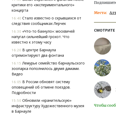
Подпишитес
критики его «экспериментального»
концерта
Места
Ал
Стало известно о скрывшихся от
16:40
следствия сообщниках Лерчек
СМОТРИТЕ
«Что-то бахнуло»: москвичей
16:30
напугал сильнейший грохот. Что
известно к этому часу
В центре Барнаула
16:20
отремонтируют два фонтана
Лемурье семейство барнаульского
16:15
зоопарка пополнилось двумя дамами.
Видео
В России обновят систему
16:05
оповещений об отмене поездов.
Подробности
Обновили «хранительскую»
15:50
Чтобы сооб
инфраструктуру Художественного музея
в Барнауле