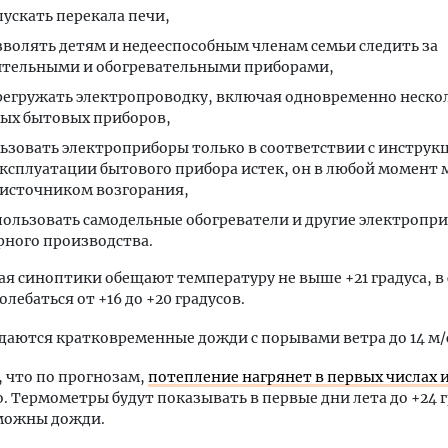
пускать перекала печи,
зволять детям и недееспособным членам семьи следить за
тельными и обогревательными приборами,
регружать электропроводку, включая одновременно неско
х бытовых приборов,
ьзовать электроприборы только в соответствии с инструкц
эксплуатации бытового прибора истек, он в любой момент
 источником возгорания,
пользовать самодельные обогреватели и другие электропр
рного производства.
ая синоптики обещают температуру не выше +21 градуса, в
олебаться от +16 до +20 градусов.
аются кратковременные дожди с порывами ветра до 14 м/
 что по прогнозам,
потепление нагрянет в первых числах
. Термометры будут показывать в первые дни лета до +24 г
можны дожди.