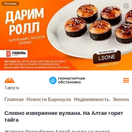
Реклама
To
F7
7 августа
Главная
Новости Барнаула
Недвижимость
Эконом
Словно извержение вулкана. На Алтае горит
тайга
Жители Республики Алтай сняли на видео