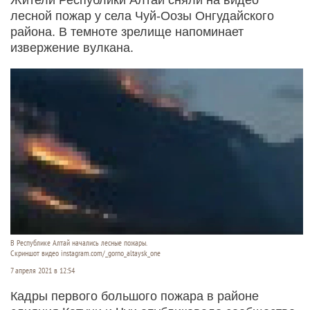
лесной пожар у села Чуй-Оозы Онгудайского
района. В темноте зрелище напоминает
извержение вулкана.
В Республике Алтай начались лесные пожары.
Скриншот видео instagram.com/_gorno_altaysk_one
7 апреля 2021 в 12:54
Кадры первого большого пожара в районе