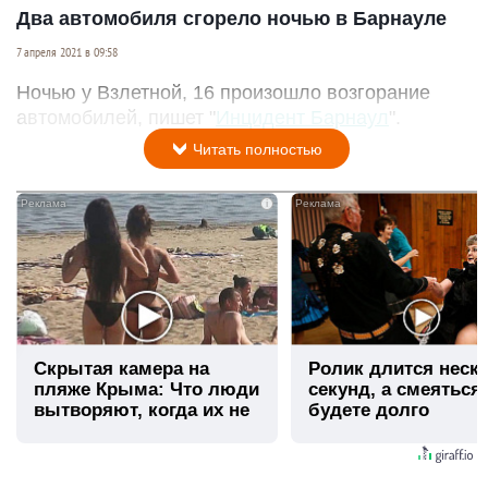
Два автомобиля сгорело ночью в Барнауле
7 апреля 2021 в 09:58
Ночью у Взлетной, 16 произошло возгорание
автомобилей, пишет "
Инцидент Барнаул
".
Читать полностью
i
Скрытая камера на
Ролик длится неск
пляже Крыма: Что люди
секунд, а смеяться
вытворяют, когда их не
будете долго
видят...