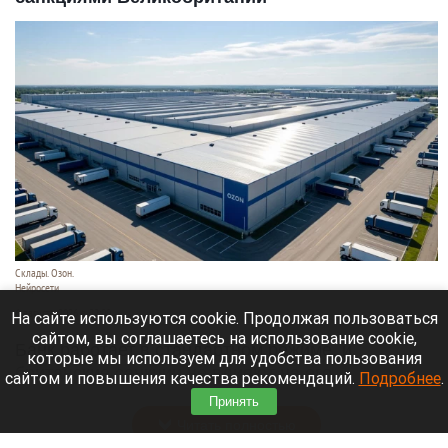
Склады. Озон.
Нейросети
6 августа 2026 в 22:00
На сайте используются cookie. Продолжая пользоваться
сайтом, вы соглашаетесь на использование cookie,
Банк работает в стандартном режиме, и
которые мы используем для удобства пользования
британские санкции не влияют на его
сайтом и повышения качества рекомендаций.
Подробнее
.
деятельность.
Принять
Читать полностью