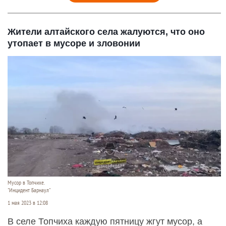
Жители алтайского села жалуются, что оно
утопает в мусоре и зловонии
Мусор в Топчихе.
"Инцидент Барнаул"
1 мая 2023 в 12:08
В селе Топчиха каждую пятницу жгут мусор, а