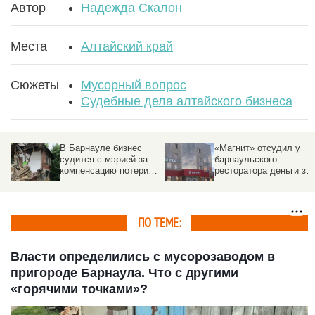
Автор
Надежда Скалон
Места
Алтайский край
Сюжеты
Мусорный вопрос
Судебные дела алтайского бизнеса
В Барнауле бизнес
«Магнит» отсудил у
судится с мэрией за
барнаульского
е
компенсацию потери
ресторатора деньги за
.
помещения в домах
прошлогодний снег
под снос
ПО ТЕМЕ:
Власти определились с мусорозаводом в
пригороде Барнаула. Что с другими
«горячими точками»?