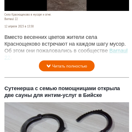
Село Краснощеково в мусоре и огне.
Barnaul 22
12 апреля 2023 в 13:58
Вместо весенних цветов жители села
Краснощеково встречают на каждом шагу мусор.
Об этом они пожаловались в сообществе
Barnaul
22
.
Читать полностью
Сутенерша с семью помощницами открыла
две сауны для интим-услуг в Бийске