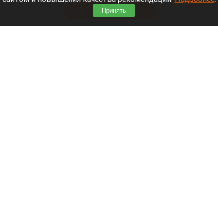
Читать полностью
Принять
В Алтайском селе деревья повалил ураган.
Видео
Ураган. Деревья
Нейросети
6 августа 2026 в 19:20