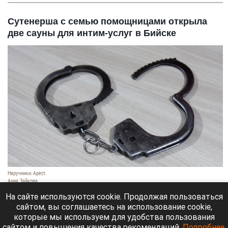
Сутенерша с семью помощницами открыла
две сауны для интим-услуг в Бийске
Наручники. Арест.
Анна Зайкова
6 августа 2026 в 19:40
На сайте используются cookie. Продолжая пользоваться
сайтом, вы соглашаетесь на использование cookie,
В Бийске полиция задержала 48-летнюю
которые мы используем для удобства пользования
женщину и семь ее сообщниц.
сайтом и повышения качества рекомендаций.
Подробнее
.