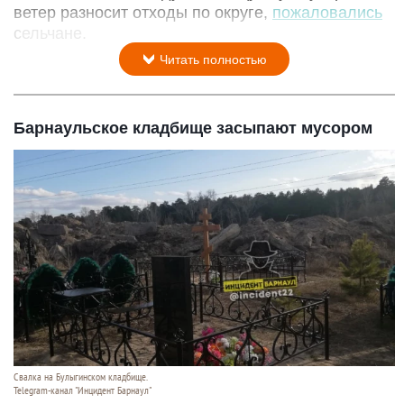
ветер разносит отходы по округе,
пожаловались
сельчане.
Читать полностью
Барнаульское кладбище засыпают мусором
Свалка на Булыгинском кладбище.
Telegram-канал "Инцидент Барнаул"