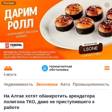
Реклама
To
F7
6 августа
а
Недвижимость
Экономика
Авто
Промышленность
На Алтае хотят обанкротить арендатора
полигона ТКО, даже не приступившего к
работе