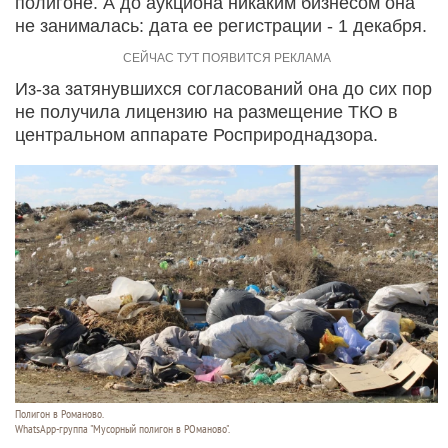
полигоне. А до аукциона никаким бизнесом она
не занималась: дата ее регистрации - 1 декабря.
Из-за затянувшихся согласований она до сих пор
не получила лицензию на размещение ТКО в
центральном аппарате Росприроднадзора.
Полигон в Романово.
WhatsApp-группа "Мусорный полигон в РОманово".