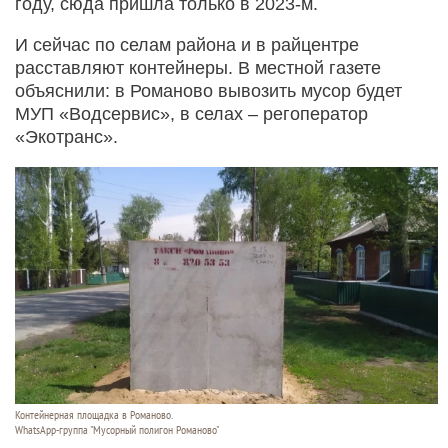
году, сюда пришла только в 2023-м.
И сейчас по селам района и в райцентре
расставляют контейнеры. В местной газете
объяснили: в Романово вывозить мусор будет
МУП «Водсервис», в селах – регоператор
«Экотранс».
Контейнерная площадка в Романово.
WhatsApp-группа "Мусорный полигон Романово"