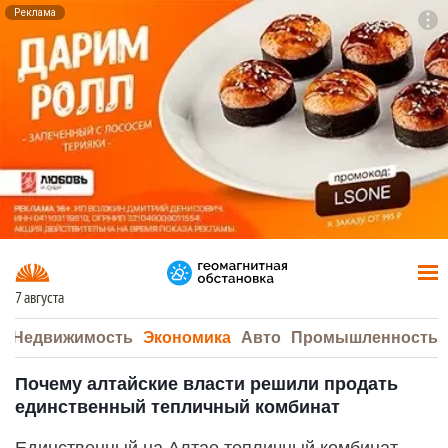
Реклама
To
F7
7 августа
а
Недвижимость
Экономика
Авто
Промышленность
Почему алтайские власти решили продать
единственный тепличный комбинат
Единственный на Алтае тепличный комбинат