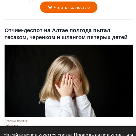
Читать полностью
Отчим-деспот на Алтае полгода пытал
тесаком, черенком и шлангом пятерых детей
Девочка. Насилие.
Нейросети
7 августа 2026 в 18:50
На сайте используются cookie. Продолжая пользоваться