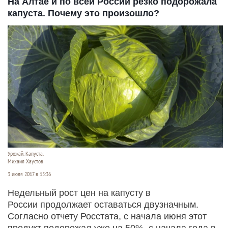
На Алтае и по всей России резко подорожала
капуста. Почему это произошло?
Урожай. Капуста.
Михаил Хаустов
3 июля 2017 в 15:36
Недельный рост цен на капусту в
России продолжает оставаться двузначным.
Согласно отчету Росстата, с начала июня этот
продукт подорожал уже на 50%, с начала года в