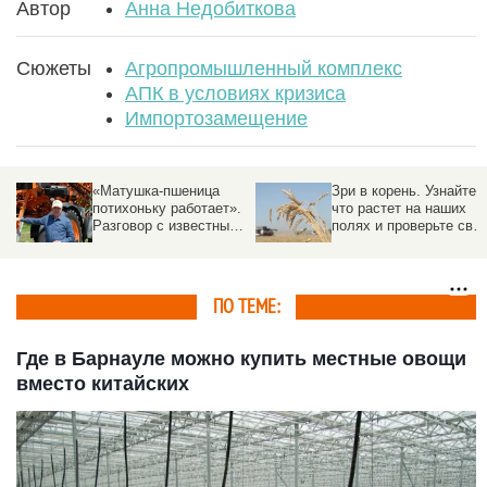
Автор
Анна Недобиткова
Сюжеты
Агропромышленный комплекс
АПК в условиях кризиса
Импортозамещение
«Матушка-пшеница
Зри в корень. Узнайте,
потихоньку работает».
что растет на наших
Разговор с известным
полях и проверьте сво
фермером о хозяйстве,
ботаническое ай-кью
которое держится на
терпении и смекалке
ПО ТЕМЕ:
Где в Барнауле можно купить местные овощи
вместо китайских