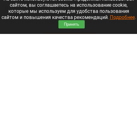
сайтом, вы соглашаетесь на использование cookie,
В Первомайском районе мужчина систематически
которые мы используем для удобства пользования
избивал пятерых детей своей сожительницы — от
сайтом и повышения качества рекомендаций.
Подробнее
.
3 до 10 лет. Он использовал черенок от лопаты,
Принять
шланг и тесак.
Читать полностью
Власти Барнаула заявили о стабилизации
ситуации с топливом