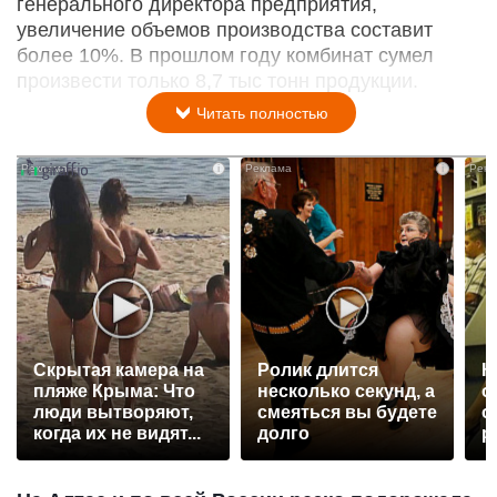
генерального директора предприятия,
увеличение объемов производства составит
более 10%. В прошлом году комбинат сумел
произвести только 8,7 тыс тонн продукции.
Читать полностью
i
i
Скрытая камера на
Ролик длится
К
пляже Крыма: Что
несколько секунд, а
о
люди вытворяют,
смеяться вы будете
о
когда их не видят...
долго
р