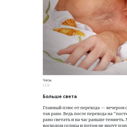
Архи
зем
пли
ста
СТР
Часы.
СС0
Больше света
Главный плюс от перехода — вечером с
так рано. Ведь после перехода на "по
рано светать и на час раньше темнеть.
восходом солнца и потом не могут усн