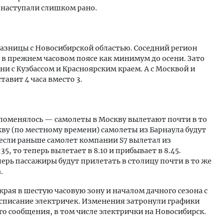
и наступали слишком рано.
азницы с Новосибирской областью. Соседний регион
я в прежнем часовом поясе как минимум до осени. Зато
ени с Кузбассом и Красноярским краем. А с Москвой и
тавит 4 часа вместо 3.
 поменялось — самолеты в Москву вылетают почти в то
кву (по местному времени) самолеты из Барнаула будут
 если раньше самолет компании S7 вылетал из
5, то теперь вылетает в 8.10 и прибывает в 8.45.
ерь пассажиры будут прилетать в столицу почти в то же
.
края в шестую часовую зону и началом дачного сезона с
списание электричек. Изменения затронули графики
го сообщения, в том числе электрички на Новосибирск.