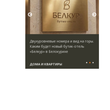
идей.
Двухуровневые номера и вид на горы.
Арх
омпании
Каким будет новый бутик-отель
зем
дов,
«Белкур» в Белокурихе
пли
итии рынка
ста
ДОМА И КВАРТИРЫ
СТ