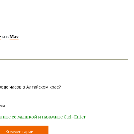
е
и в
Max
воде часов в Алтайском крае?
емя
лите ее мышкой и нажмите Ctrl+Enter
Комментарии