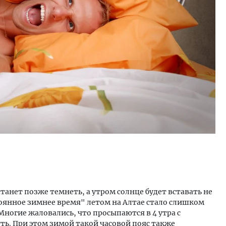
тектурный код начинается с
Смелость архитектурных 
ли. Мощение крупноформатными
Генеральный директор к
тами становится новым
ЗИАС — об эстетике горо
ндартом благоустройства
трендах в фасадах и разв
ОИТЕЛЬСТВО
СТРОИТЕЛЬСТВО
танет позже темнеть, а утром солнце будет вставать не
стоянное зимнее время" летом на Алтае стало слишком
 Многие жаловались, что просыпаются в 4 утра с
уть. При этом зимой такой часовой пояс также