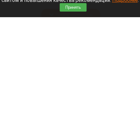
сайтом и повышения качества рекомендаций.
Подробнее
.
деятельность.
Принять
Читать полностью
Больница и медучреждения на Алтае
получили пять новых автомобилей
Больница и медучреждения на Алтае получили пять новых автомобилей
max.ru/tomenko_22