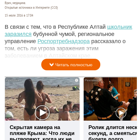
Врач, медицина.
Открытые источники в Интернете (СС0)
15 июля 2016 в 17:04
В связи с тем, что в Республике Алтай
школьник
заразился
бубунной чумой, региональное
управление
Роспортребнадзора
рассказало о
том, есть ли угроза заражения этим
заболеванием в Алтайском крае.
Читать полностью
i
Скрытая камера на
Ролик длится неск
пляже Крыма: Что люди
секунд, а смеяться
вытворяют, когда их не
будете долго