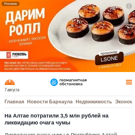
Реклама
To
F7
7 августа
Главная
Новости Барнаула
Недвижимость
Эконом
На Алтае потратили 3,5 млн рублей на
ликвидацию очага чумы
Ликвидация очага чумы в Республике Алтай