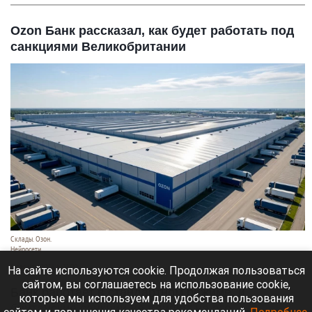
Ozon Банк рассказал, как будет работать под
санкциями Великобритании
Склады. Озон.
Нейросети
6 августа 2026 в 22:00
На сайте используются cookie. Продолжая пользоваться
сайтом, вы соглашаетесь на использование cookie,
Банк работает в стандартном режиме, и
которые мы используем для удобства пользования
британские санкции не влияют на его