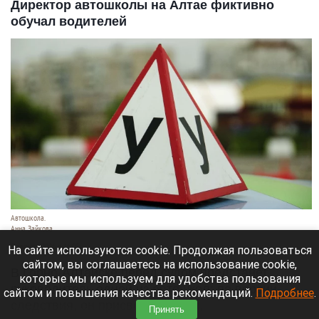
Директор автошколы на Алтае фиктивно
обучал водителей
Автошкола.
Анна Зайкова
8 августа 2026 в 16:05
На сайте используются cookie. Продолжая пользоваться
сайтом, вы соглашаетесь на использование cookie,
В Горно-Алтайске перед судом предстанет
которые мы используем для удобства пользования
руководитель одной из автошкол: по версии
сайтом и повышения качества рекомендаций.
Подробнее
.
следствия, он присвоил деньги,
Принять