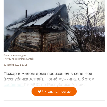
Пожар в частном доме
ГУ МЧС по Республике Алтай
20 ноября 2022 в 17:05
Пожар в жилом доме произошел в селе Чоя
(Республика Алтай). Погиб мужчина. Об этом
сообщает
ГУ МЧС по Республике Алтай.
Читать полностью