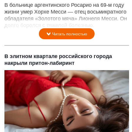
В больнице аргентинского Росарио на 69-м году
жизни умер Хорхе Месси — отец восьмикратного
обладателя «Золотого мяча» Лионеля Месси. Он
долго боролся с тяжелой болезнью.
Читать полностью
В элитном квартале российского города
накрыли притон-лабиринт