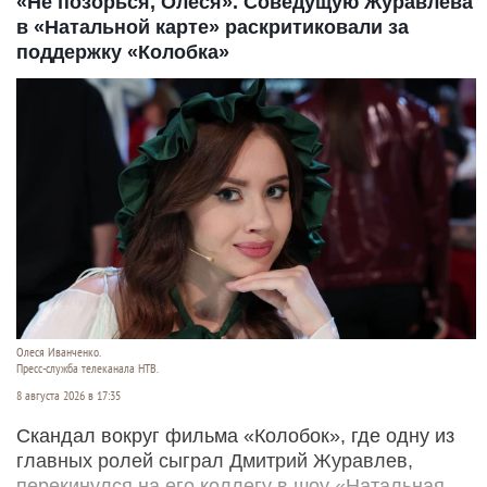
«Не позорься, Олеся». Соведущую Журавлева
в «Натальной карте» раскритиковали за
поддержку «Колобка»
Олеся Иванченко.
Пресс-служба телеканала НТВ.
8 августа 2026 в 17:35
Скандал вокруг фильма «Колобок», где одну из
главных ролей сыграл Дмитрий Журавлев,
перекинулся на его коллегу в шоу «Натальная