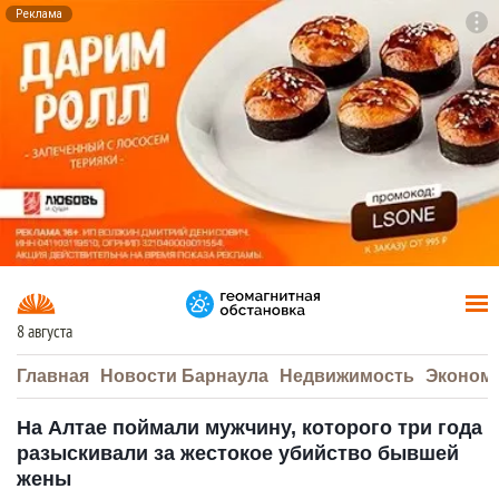
Реклама
To
F7
8 августа
Главная
Новости Барнаула
Недвижимость
Эконом
На Алтае поймали мужчину, которого три года
разыскивали за жестокое убийство бывшей
жены