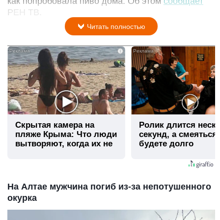
как попробовала пиво дома. Об этом
сообщает
РЕН ТВ.
Читать полностью
i
Скрытая камера на
Ролик длится неск
пляже Крыма: Что люди
секунд, а смеяться
вытворяют, когда их не
будете долго
видят...
На Алтае мужчина погиб из-за непотушенного
окурка