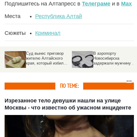
Подпишитесь на Алтапресс в
Телеграме
и в
Max
Места
Республика Алтай
Сюжеты
Криминал
Суд вынес приговор
В аэропорту
жителю Алтайского
Новосибирска
края, который избил
задержали мужчину с
ребенка-инвалида
28 кг нелегальных
духов
ПО ТЕМЕ:
Изрезанное тело девушки нашли на улице
Москвы - что известно об ужасном инциденте