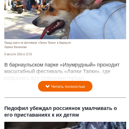
Парад корги на фестивале «Лапки Тапки» в Барнауле.
Лариса Васильева
8 августа 2026 в 15:35
В барнаульском парке «Изумрудный» проходит
масштабный фестиваль «Лапки Тапки», где
собрались все собачники города.
Читать полностью
Педофил убеждал россиянок умалчивать о
его приставаниях к их детям