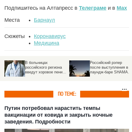
Подпишитесь на Алтапресс в
Телеграме
и в
Max
Места
Барнаул
Сюжеты
Коронавирус
Медицина
В больницах
Российский рэпер
а
российского региона
после выступления в
е.
введут хоровое пение
лаундж-баре SHAMAN
для здоровья
PHUKET оказался в
больнице
ПО ТЕМЕ:
Путин потребовал нарастить темпы
вакцинации от ковида и закрыть ночные
заведения. Подробности