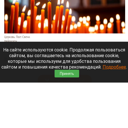
Церковь. Пост. Свечи.
Нейросети
3 августа 2026 в 21:30
На сайте используются cookie. Продолжая пользоваться
сайтом, вы соглашаетесь на использование cookie,
В результате падения обломков беспилотника в
которые мы используем для удобства пользования
Архипо-Осиповке под Геленджиком погибли семь
сайтом и повышения качества рекомендаций.
Подробнее
.
человек, в том числе три ребенка.
Принять
Читать полностью
Горпарк Камня-на-Оби признали банкротом
из-за долга