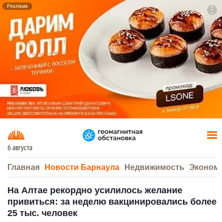
Реклама
To
F7
6 августа
Главная
Новости Барнаула
Недвижимость
Эконом
На Алтае рекордно усилилось желание
привиться: за неделю вакцинировались более
25 тыс. человек