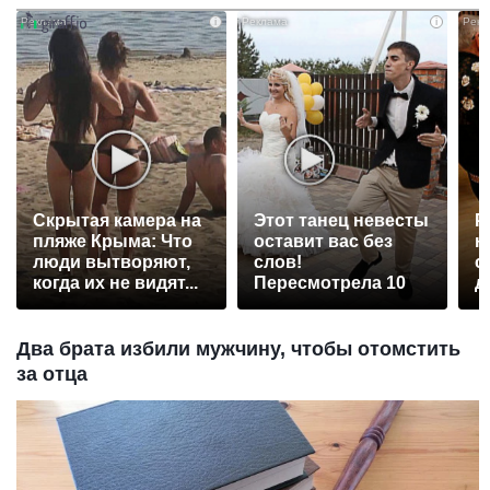
i
i
Скрытая камера на
Этот танец невесты
Р
пляже Крыма: Что
оставит вас без
н
люди вытворяют,
слов!
с
когда их не видят...
Пересмотрела 10
д
раз
Два брата избили мужчину, чтобы отомстить
за отца