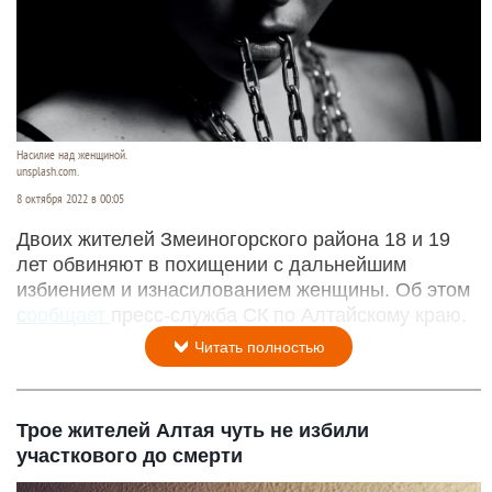
Насилие над женщиной.
unsplash.com.
8 октября 2022 в 00:05
Двоих жителей Змеиногорского района 18 и 19
лет обвиняют в похищении с дальнейшим
избиением и изнасилованием женщины. Об этом
сообщает
пресс-служба СК по Алтайскому краю.
Читать полностью
Трое жителей Алтая чуть не избили
участкового до смерти