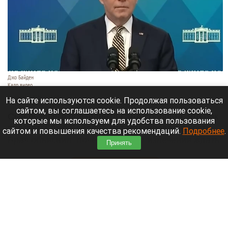
Джо Байден
Кадр видео
10 августа 2026 в 15:00
На сайте используются cookie. Продолжая пользоваться
сайтом, вы соглашаетесь на использование cookie,
Сын бывшего президента США сообщил, что рак
которые мы используем для удобства пользования
простаты Джо Байдена метастазировал в кости.
сайтом и повышения качества рекомендаций.
Подробнее
.
Врач объяснил, почему полного излечения ждать
Принять
не стоит.
Читать полностью
В Барнауле водитель Volvo насмерть сбил
мотоциклиста