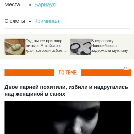
Места
Барнаул
Сюжеты
Криминал
Суд вынес приговор
В аэропорту
жителю Алтайского
Новосибирска
края, который избил
задержали мужчину с
ребенка-инвалида
28 кг нелегальных
духов
ПО ТЕМЕ:
Двое парней похитили, избили и надругались
над женщиной в санях