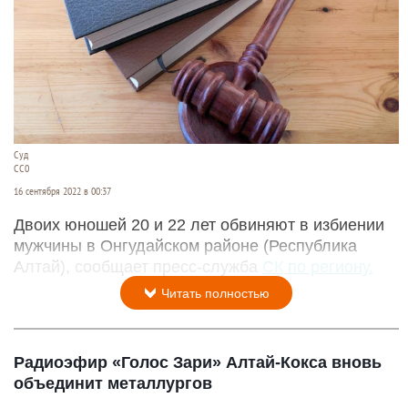
Суд
СС0
16 сентября 2022 в 00:37
Двоих юношей 20 и 22 лет обвиняют в избиении
мужчины в Онгудайском районе (Республика
Алтай), сообщает пресс-служба
СК по региону.
Читать полностью
Радиоэфир «Голос Зари» Алтай-Кокса вновь
объединит металлургов