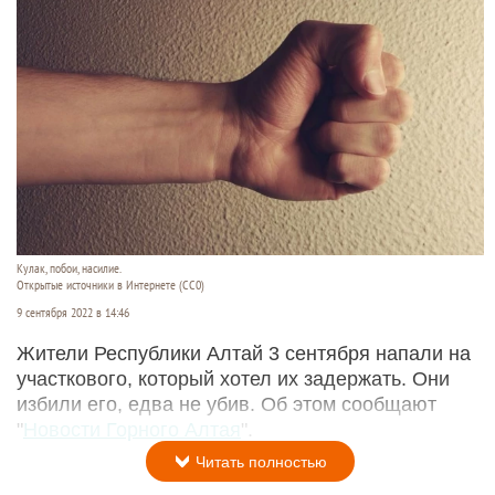
Кулак, побои, насилие.
Открытые источники в Интернете (СС0)
9 сентября 2022 в 14:46
Жители Республики Алтай 3 сентября напали на
участкового, который хотел их задержать. Они
избили его, едва не убив. Об этом сообщают
"
Новости Горного Алтая
".
Читать полностью