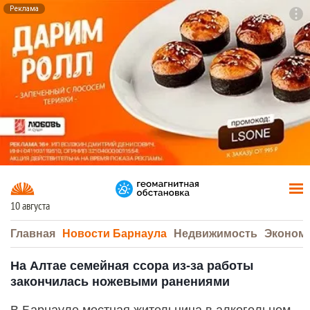
Реклама
To
F7
10 августа
Главная
Новости Барнаула
Недвижимость
Эконом
На Алтае семейная ссора из-за работы
закончилась ножевыми ранениями
В Барнауле местная жительница в алкогольном