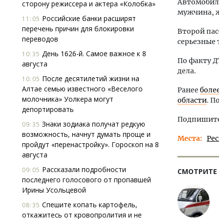
Автомобиль
сторону режиссера и актера «Колобка»
мужчина, ж
Российские банки расширят
11:05
перечень причин для блокировки
Второй пас
переводов
серьезные 
День 1626-й. Самое важное к 8
10:35
По факту Д
августа
дела.
После десятилетий жизни на
10:05
Алтае семью известного «Веселого
Ранее
боле
молочника» Уолкера могут
области
. П
депортировать
Подпишитес
Знаки зодиака получат редкую
09:35
возможность, начнут думать проще и
Места
Ре
пройдут «перенастройку». Гороскоп на 8
августа
Рассказали подробности
09:05
СМОТРИТЕ
последнего голосового от пропавшей
Ирины Усольцевой
Спешите копать картофель,
08:35
откажитесь от кровопролития и не