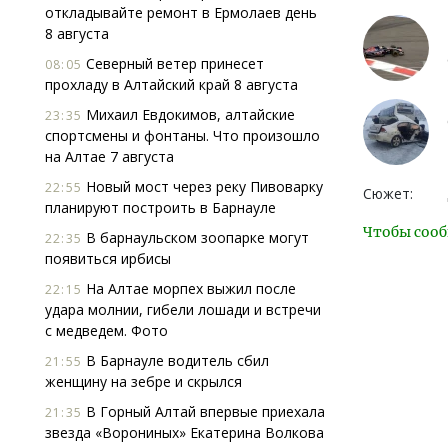
откладывайте ремонт в Ермолаев день
8 августа
Северный ветер принесет
08:05
прохладу в Алтайский край 8 августа
Михаил Евдокимов, алтайские
23:35
спортсмены и фонтаны. Что произошло
на Алтае 7 августа
Новый мост через реку Пивоварку
22:55
Сюжет:
планируют построить в Барнауле
Чтобы сооб
В барнаульском зоопарке могут
22:35
появиться ирбисы
На Алтае морпех выжил после
22:15
удара молнии, гибели лошади и встречи
с медведем. Фото
В Барнауле водитель сбил
21:55
женщину на зебре и скрылся
В Горный Алтай впервые приехала
21:35
звезда «Ворониных» Екатерина Волкова