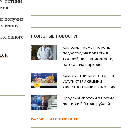
 77-летний
вия.
но получил
ольницу.
ПОЛЕЗНЫЕ НОВОСТИ
уголовного
Как семья может помочь
подростку не попасть в
ской
тяжелейшие зависимости,
рассказала нарколог
Какие алтайские товары и
услуги стали самыми
качественными в 2026 году
Продажи ипотеки в России
достигли 2,6 трлн рублей
РАЗМЕСТИТЬ НОВОСТЬ