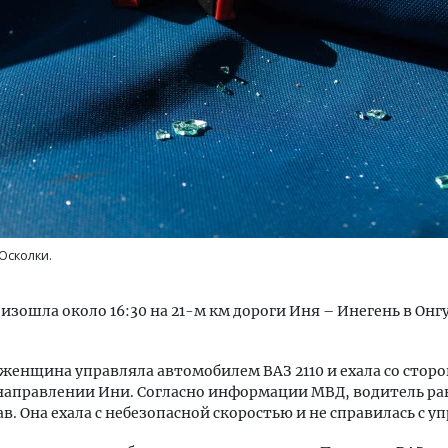
м новые берега. Гендиректор
Архитектурный код начин
лищной инициативы» Юрий
земли. Мощение крупно
лов — о том, как девелоперу
плитами становится нов
ваться на плаву, когда рынок
стандартом благоустрой
рмит
Осколки.
СТРОИТЕЛЬСТВО
ОИТЕЛЬСТВО
изошла около 16:30 на 21-м км дороги Иня – Инегень в Он
женщина управляла автомобилем ВАЗ 2110 и ехала со стор
направлении Ини. Согласно информации МВД, водитель ра
в. Она ехала с небезопасной скоростью и не справилась с у