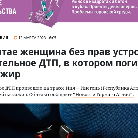
ВИЯ
12 МАРТА 2023
16:05
лтае женщина без прав устр
тельное ДТП, в котором поги
ажир
е ДТП произошло на трассе Иня – Инегень (Республика Алт
иб пассажир. Об этом сообщают
"Новости Горного Алтая".