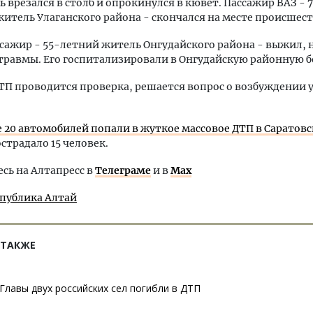
 врезался в столб и опрокинулся в кювет. Пассажир ВАЗ -
итель Улаганского района - скончался на месте происшест
сажир - 55-летний житель Онгудайского района - выжил, 
травмы. Его госпитализировали в Онгудайскую районную б
ТП проводится проверка, решается вопрос о возбуждении 
е 20 автомобилей попали в жуткое массовое ДТП в Саратов
острадало 15 человек.
ь на Алтапресс в
Телеграме
и в
Max
спублика Алтай
 ТАКЖЕ
Главы двух российских сел погибли в ДТП