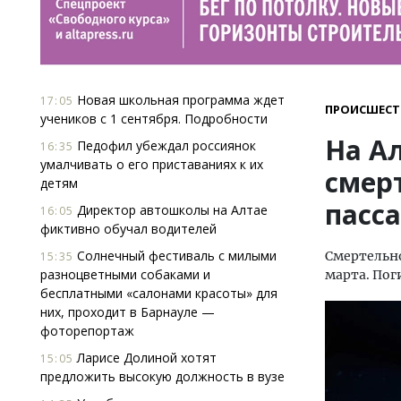
Новая школьная программа ждет
17:05
ПРОИСШЕСТ
учеников с 1 сентября. Подробности
На А
Педофил убеждал россиянок
16:35
умалчивать о его приставаниях к их
смер
детям
пасс
Директор автошколы на Алтае
16:05
фиктивно обучал водителей
Солнечный фестиваль с милыми
Смертельно
15:35
разноцветными собаками и
марта. Пог
бесплатными «салонами красоты» для
них, проходит в Барнауле —
фоторепортаж
Ларисе Долиной хотят
15:05
предложить высокую должность в вузе