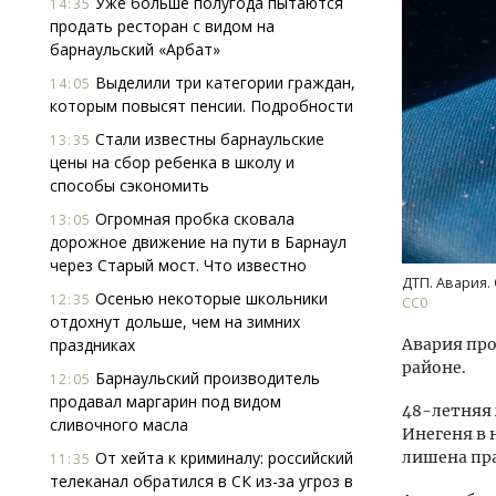
Уже больше полугода пытаются
14:35
продать ресторан с видом на
барнаульский «Арбат»
Выделили три категории граждан,
14:05
которым повысят пенсии. Подробности
Стали известны барнаульские
13:35
цены на сбор ребенка в школу и
способы сэкономить
Ище
«Жи
Огромная пробка сковала
13:05
Гати
дорожное движение на пути в Барнаул
оста
через Старый мост. Что известно
што
ДТП. Авария. 
Осенью некоторые школьники
12:35
CC0
СТР
отдохнут дольше, чем на зимних
праздниках
Авария про
районе.
Барнаульский производитель
12:05
продавал маргарин под видом
48-летняя 
сливочного масла
Инегеня в 
От хейта к криминалу: российский
лишена пра
11:35
телеканал обратился в СК из-за угроз в