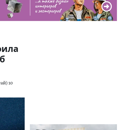
оила
б
ай) 10