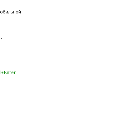
мобильной
 -
l+Enter