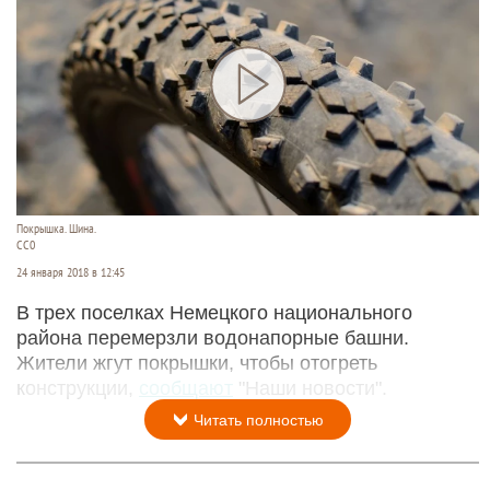
Покрышка. Шина.
СС0
24 января 2018 в 12:45
В трех поселках Немецкого национального
района перемерзли водонапорные башни.
Жители жгут покрышки, чтобы отогреть
конструкции,
сообщают
"Наши новости".
Читать полностью