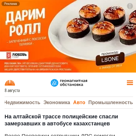
Реклама
To
F7
8 августа
а
Недвижимость
Экономика
Авто
Промышленность
На алтайской трассе полицейские спасли
замерзавших в автобусе казахстанцев
Возле Поспелихи сотрудники ДПС помогли