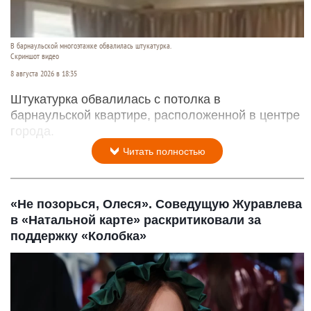
В барнаульской многоэтажке обвалилась штукатурка.
Скриншот видео
8 августа 2026 в 18:35
Штукатурка обвалилась с потолка в
барнаульской квартире, расположенной в центре
города.
Читать полностью
«Не позорься, Олеся». Соведущую Журавлева
в «Натальной карте» раскритиковали за
поддержку «Колобка»