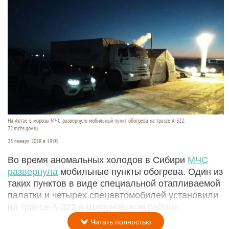
На Алтае в морозы МЧС развернуло мобильный пункт обогрева на трассе А-322.
22.mchs.gov.ru
23 января 2018 в 19:01
Во время аномальных холодов в Сибири
МЧС
развернула
мобильные пункты обогрева. Один из
таких пунктов в виде специальной отапливаемой
палатки и четырех спецавтомобилей установили
на трассе А-322 в Шипуновском районе.
Читать полностью