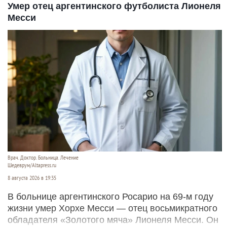
Умер отец аргентинского футболиста Лионеля
Месси
Врач. Доктор. Больница. Лечение
Шедеврум/Altapress.ru
8 августа 2026 в 19:35
В больнице аргентинского Росарио на 69-м году
жизни умер Хорхе Месси — отец восьмикратного
обладателя «Золотого мяча» Лионеля Месси. Он