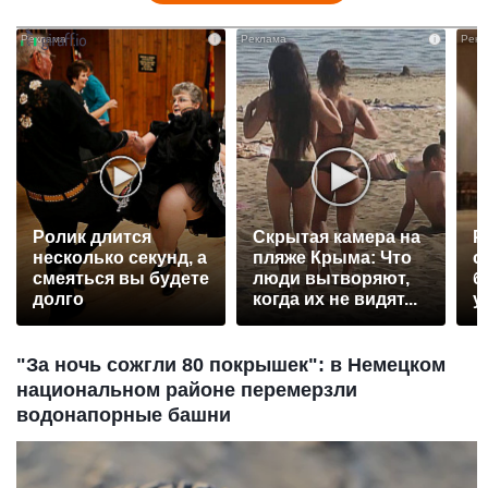
i
i
Ролик длится
Скрытая камера на
Р
несколько секунд, а
пляже Крыма: Что
с
смеяться вы будете
люди вытворяют,
б
долго
когда их не видят...
у
"За ночь сожгли 80 покрышек": в Немецком
национальном районе перемерзли
водонапорные башни