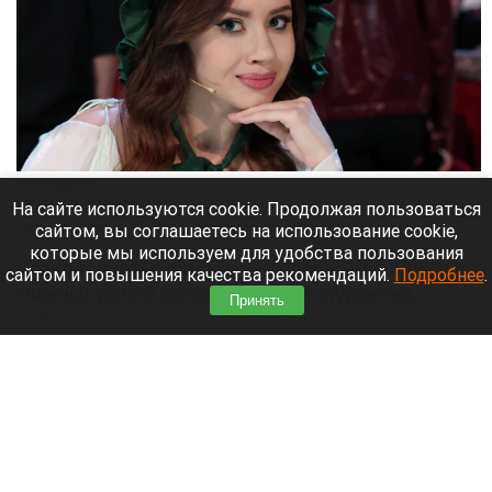
Олеся Иванченко.
Пресс-служба телеканала НТВ.
На сайте используются cookie. Продолжая пользоваться
сайтом, вы соглашаетесь на использование cookie,
8 августа 2026 в 17:35
которые мы используем для удобства пользования
Скандал вокруг фильма «Колобок», где одну из
сайтом и повышения качества рекомендаций.
Подробнее
.
главных ролей сыграл Дмитрий Журавлев,
Принять
перекинулся на его коллегу в шоу «Натальная
карта» — Олесю Иванченко.
Читать полностью
Новая школьная программа ждет учеников с 1
сентября. Подробности