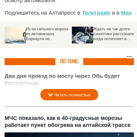
осмотр автомобиля.
Подпишитесь на Алтапресс в
Телеграме
и в
Max
Из-за сильного мороза
Ждать не так долго:
из автовокзала
синоптики рассказали,
Барнаула не
когда потеплеет в
выпустили десятки
Алтайском крае
автобусов
ПО ТЕМЕ:
Два дня проезд по мосту через Обь будет
бесплатным
15 сентября 2005 в 09:45
Читать полностью
МЧС показало, как в 40-градусные морозы
работает пункт обогрева на алтайской трассе