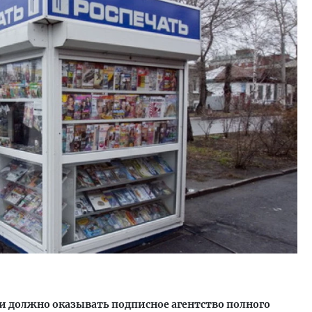
тектурный код начинается с
Смелость архитектурных 
ли. Мощение крупноформатными
Генеральный директор к
тами становится новым
ЗИАС — об эстетике горо
ндартом благоустройства
трендах в фасадах и разв
ОИТЕЛЬСТВО
СТРОИТЕЛЬСТВО
ги должно оказывать подписное агентство полного