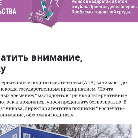
ратить внимание,
ку
тернативные подписные агентства (АПА) занимают до
 некогда государственным предприятием "Почта
енных временем "мастодонтов" рынка альтернативные
о, как и появились, унося предоплату безвозвратно. В
патникова, директор агентства подписки "Роспечать-
ь внимание, оформляя подписку.