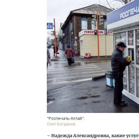
Архи
зем
пли
ста
СТР
"Роспечать-Алтай".
Олег Богданов
– Надежда Александровна, какие услу