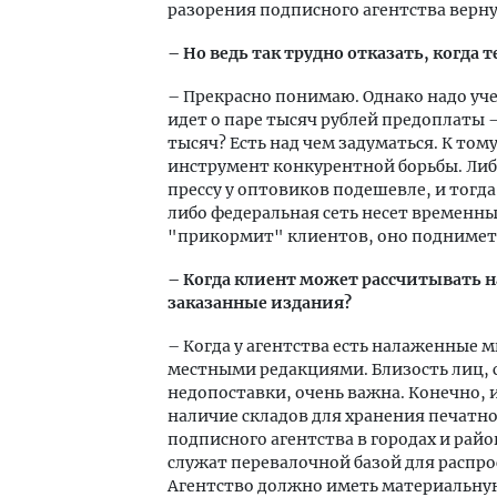
разорения подписного агентства верн
– Но ведь так трудно отказать, когда 
– Прекрасно понимаю. Однако надо уче
идет о паре тысяч рублей предоплаты – 
тысяч? Есть над чем задуматься. К том
инструмент конкурентной борьбы. Либ
прессу у оптовиков подешевле, и тогд
либо федеральная сеть несет временные
"прикормит" клиентов, оно поднимет 
– Когда клиент может рассчитывать н
заказанные издания?
– Когда у агентства есть налаженные м
местными редакциями. Близость лиц, с
недопоставки, очень важна. Конечно,
наличие складов для хранения печатно
подписного агентства в городах и райо
служат перевалочной базой для распр
Агентство должно иметь материальную 