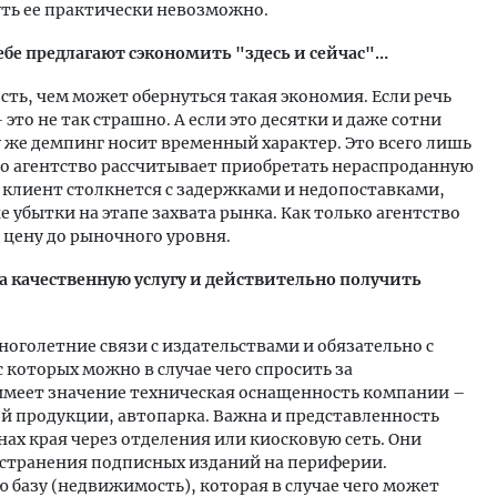
уть ее практически невозможно.
тебе предлагают сэкономить "здесь и сейчас"…
сть, чем может обернуться такая экономия. Если речь
это не так страшно. А если это десятки и даже сотни
у же демпинг носит временный характер. Это всего лишь
о агентство рассчитывает приобретать нераспроданную
а клиент столкнется с задержками и недопоставками,
 убытки на этапе захвата рынка. Как только агентство
цену до рыночного уровня.
а качественную услугу и действительно получить
ноголетние связи с издательствами и обязательно с
 которых можно в случае чего спросить за
 имеет значение техническая оснащенность компании –
й продукции, автопарка. Важна и представленность
нах края через отделения или киосковую сеть. Они
остранения подписных изданий на периферии.
базу (недвижимость), которая в случае чего может