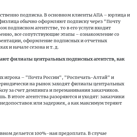
дственно подписка. В основном клиенты АПА – юрлица и
 физлица обычно оформляют подписку через "Почту
ом подписном агентстве, то в его услуги входит
венно, все сопутствующие этапы – ознакомление со
езентации, оформление подписных и отчетных
 и начале сезона и т. д.
кают филиалы центральных подписных агентств, как
ых игрока – "Почта России", "Роспечать-Алтай" и
периодически на рынок заходят филиалы центральных
азу за счет демпинга и переманивания заказчиков.
шь. В итоге агентства разоряются и уходят: заказчики
недопоставок или задержек, а как максимум теряют
вном делается 100%-ная предоплата. В случае