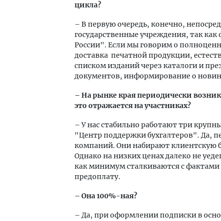
цикла?
– В первую очередь, конечно, непосре
государственные учреждения, так как
России". Если мы говорим о полноценн
доставка печатной продукции, естест
списком изданий через каталоги и пр
документов, информирование о новинках
– На рынке края периодически возни
это отражается на участниках?
– У нас стабильно работают три крупн
"Центр поддержки бухгалтеров". Да, 
компаний. Они набирают клиентскую б
Однако на низких ценах далеко не уеде
как минимум сталкиваются с фактами 
предоплату.
– Она 100%-ная?
– Да, при оформлении подписки в осно