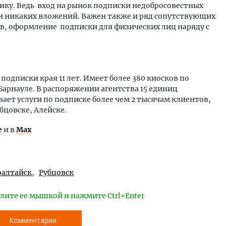
ику. Ведь вход на рынок подписки недобросовестных
ки никаких вложений. Важен также и ряд сопутствующих
ов, оформление подписки для физических лиц наряду с
одписки края 11 лет. Имеет более 380 киосков по
 Барнауле. В распоряжении агентства 15 единиц
ает услуги по подписке более чем 2 тысячам клиентов,
бцовске, Алейске.
е
и в
Max
алтайск
Рубцовск
лите ее мышкой и нажмите Ctrl+Enter
Комментарии