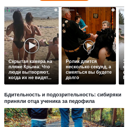
i
i
Скрытая камера на
Ролик длится
Э
пляже Крыма: Что
несколько секунд, а
о
люди вытворяют,
смеяться вы будете
с
когда их не видят...
долго
П
р
Бдительность и подозрительность: сибиряки
приняли отца ученика за педофила