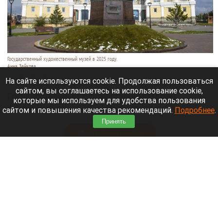
Государственный художественный музей в 2025 году.
Анна Зайкова
7 августа 2026 в 15:50
На сайте используются cookie. Продолжая пользоваться
сайтом, вы соглашаетесь на использование cookie,
Государственный художественный музей
которые мы используем для удобства пользования
Алтайского края пополнил свой арсенал техники
сайтом и повышения качества рекомендаций.
Подробнее
.
для сбережения экспонатов.
Принять
Читать полностью
На Алтае установят 39-метровую скульптуру
праматери «Кадын». Видео