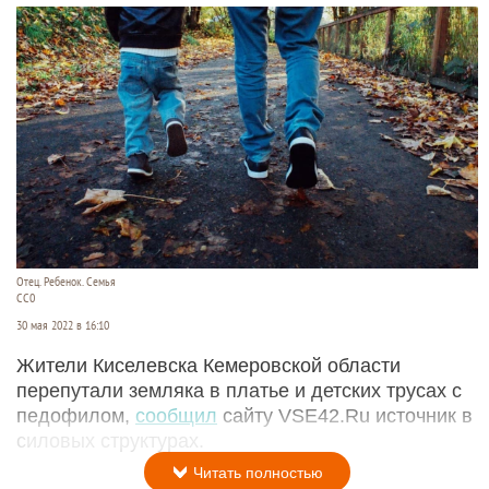
Отец. Ребенок. Семья
СС0
30 мая 2022 в 16:10
Жители Киселевска Кемеровской области
перепутали земляка в платье и детских трусах с
педофилом,
сообщил
сайту VSE42.Ru источник в
силовых структурах.
Читать полностью