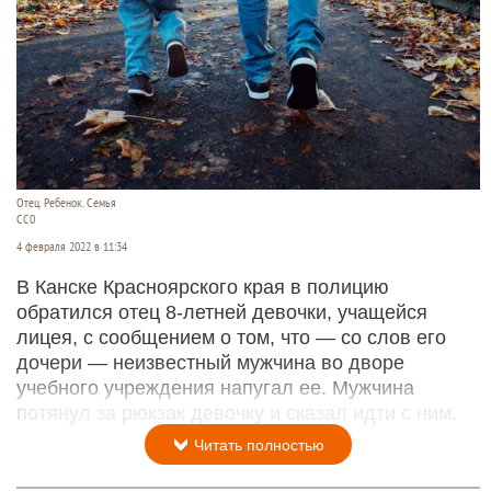
Отец. Ребенок. Семья
СС0
4 февраля 2022 в 11:34
В Канске Красноярского края в полицию
обратился отец 8-летней девочки, учащейся
лицея, с сообщением о том, что — со слов его
дочери — неизвестный мужчина во дворе
учебного учреждения напугал ее. Мужчина
потянул за рюкзак девочку и сказал идти с ним.
Читать полностью