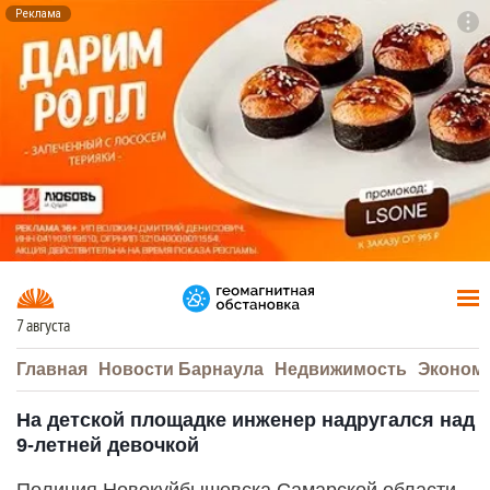
Реклама
To
F7
7 августа
Главная
Новости Барнаула
Недвижимость
Эконом
На детской площадке инженер надругался над
9-летней девочкой
Полиция Новокуйбышевска Самарской области