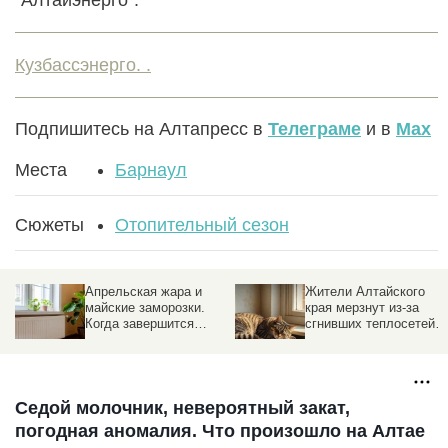
Кузбассэнерго. .
Подпишитесь на Алтапресс в
Телеграме
и в
Max
Места
Барнаул
Сюжеты
Отопительный сезон
Апрельская жара и
Жители Алтайского
майские заморозки.
края мерзнут из-за
Когда завершится
сгнивших теплосетей
отопительный сезон в
во время 40-градусных
Барнауле
морозов
Седой молочник, невероятный закат,
погодная аномалия. Что произошло на Алтае