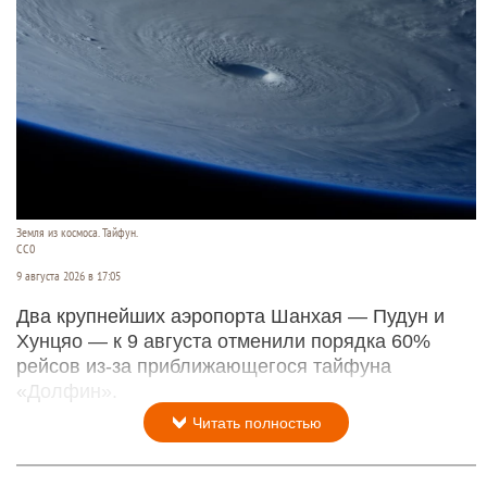
Земля из космоса. Тайфун.
СС0
9 августа 2026 в 17:05
Два крупнейших аэропорта Шанхая — Пудун и
Хунцяо — к 9 августа отменили порядка 60%
рейсов из-за приближающегося тайфуна
«Долфин».
Читать полностью