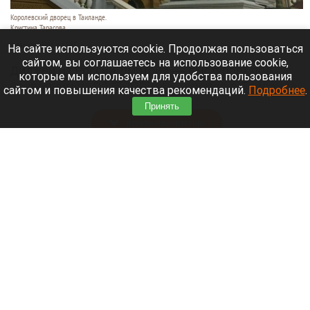
Королевский дворец в Таиланде.
Кристина Тарасова
9 августа 2026 в 15:35
На сайте используются cookie. Продолжая пользоваться
сайтом, вы соглашаетесь на использование cookie,
Диджей из России Дмитрий — выступает под
которые мы используем для удобства пользования
псевдонимом DJ FЫRРИN — пропал в Таиланде
сайтом и повышения качества рекомендаций.
Подробнее
.
после возникновения проблем с документами.
Принять
Читать полностью
Невероятный закат на Телецком озере снял
инспектор Алтайского заповедника. Фото