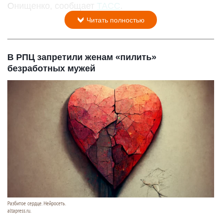
Онищенко, сообщает
ТАСС
.
Читать полностью
В РПЦ запретили женам «пилить»
безработных мужей
Разбитое сердце. Нейросеть.
altapress.ru.