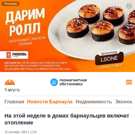
Реклама
To
F7
9 августа
Главная
Новости Барнаула
Недвижимость
Эконом
На этой неделе в домах барнаульцев включат
отопление
28 сентября 2005 в 12:45