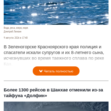
Вода, река, озеро, море.
Дмитрий Лямзин
9 августа 2026 в 17:40
В Зеленогорске Красноярского края полиция и
спасатели искали супругов и их 8-летнего сына,
исчезнувших во время таежного сплава по реке
Кан.
Читать полностью
Более 1300 рейсов в Шанхае отменили из-за
тайфуна «Долфин»