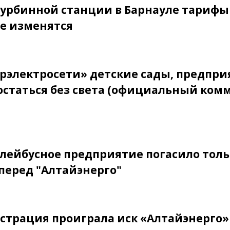
турбинной станции в Барнауле тарифы 
не изменятся
орэлектросети» детские сады, предпр
 остаться без света (официальный ко
лейбусное предприятие погасило толь
перед "Алтайэнерго"
страция проиграла иск «Алтайэнерго»