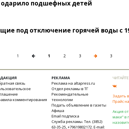
» одарило подшефных детей
щие под отключение горячей воды с 1
1
1
2
3
3
ЕДАКЦИЯ
РЕКЛАМА
ЧИТАЙТЕ
ратная связь
Реклама на altapress.ru
ользовательское
Отдел рекламы в ТГ
оглашение
Рекомендательные
Задать 
равила комментирования
технологии
Прайс на
Подать объявление в газеты
Афиша
Акция от
Email подписка
маки" в 
Служба рекламы. Тел. (3852)
назовит
63-35-25, +79619802172. E-mail: