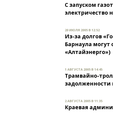
С запуском газо
электричество 
20 ИЮЛЯ 2005 В 12:52
Из-за долгов «Г
Барнаула могут
«Алтайэнерго»)
1 АВГУСТА 2005 В 14:45
Трамвайно-трол
задолженности 
2 АВГУСТА 2005 В 11:35
Краевая админи