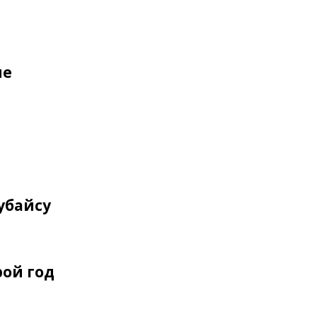
ие
убайсу
рой год