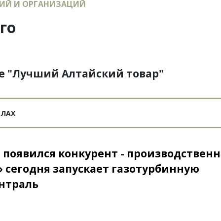
ИЙ И ОРГАНИЗАЦИЙ
го
те "Лучший Алтайский товар"
АЛАХ
 появился конкурент - производствен
 сегодня запускает газотурбинную
нтраль