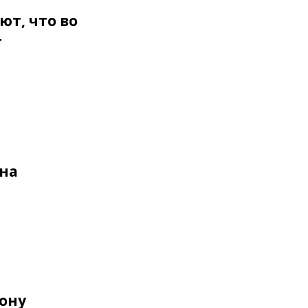
ют, что во
г
ана
зону