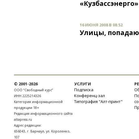
«Кузбассэнерго
16 ИЮНЯ 2008 В 08:52
Улицы, попадаю
© 2001-2026
УСЛУГИ
Р
Подписка
Об
ООО “Свободный курс”
Конференц-зал
П
ИНН 2225214326
Типография "Алт-принт"
с
Категория информационной
П
продукции 18+
Редакция информационного сайта
altapress.ru
Адрес редакции:
656043
,
г. Барнаул
,
ул. Короленко,
107