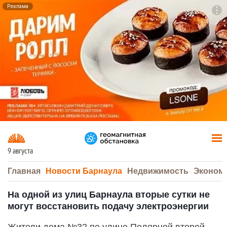
Реклама
To
F7
9 августа
Главная
Новости Барнаула
Недвижимость
Эконом
На одной из улиц Барнаула вторые сутки не
могут восстановить подачу электроэнергии
Жители дома №32 по улице Полярной второй