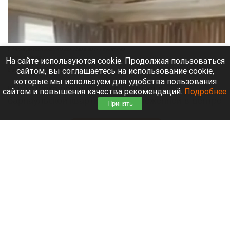
В барнаульской многоэтажке обвалилась штукатурка.
Скриншот видео
На сайте используются cookie. Продолжая пользоваться
сайтом, вы соглашаетесь на использование cookie,
8 августа 2026 в 18:35
которые мы используем для удобства пользования
Штукатурка обвалилась с потолка в
сайтом и повышения качества рекомендаций.
Подробнее
.
барнаульской квартире, расположенной в центре
Принять
города.
Читать полностью
«Не позорься, Олеся». Соведущую Журавлева
в «Натальной карте» раскритиковали за
поддержку «Колобка»