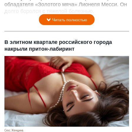
обладателя «Золотого мяча» Лионеля Месси. Он
долго боролся с тяжелой болезнью.
Читать полностью
В элитном квартале российского города
накрыли притон-лабиринт
Секс. Женщина.