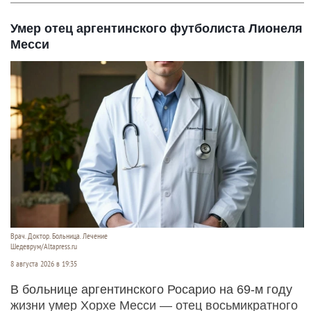
Умер отец аргентинского футболиста Лионеля
Месси
Врач. Доктор. Больница. Лечение
Шедеврум/Altapress.ru
8 августа 2026 в 19:35
В больнице аргентинского Росарио на 69-м году
жизни умер Хорхе Месси — отец восьмикратного