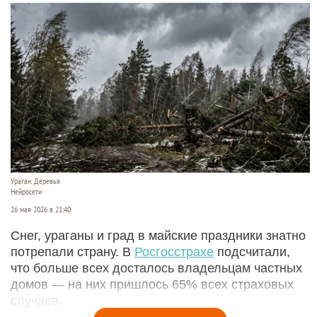
Ураган. Деревья
Нейросети
26 мая 2026 в 21:40
Снег, ураганы и град в майские праздники знатно
потрепали страну. В
Росгосстрахе
подсчитали,
что больше всех досталось владельцам частных
домов — на них пришлось 65% всех страховых
случаев.