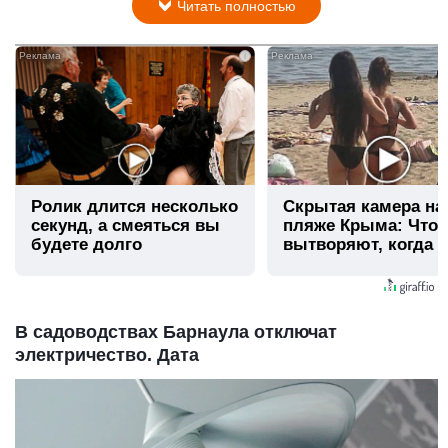
Читать полностью
i
Ролик длится несколько
Скрытая камера на
секунд, а смеяться вы
пляже Крыма: Что
будете долго
вытворяют, когда и
видят...
В садоводствах Барнаула отключат
электричество. Дата