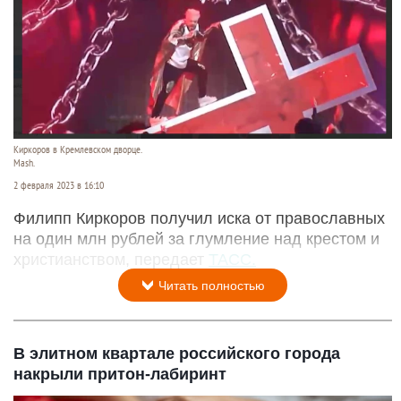
Киркоров в Кремлевском дворце.
Mash.
2 февраля 2023 в 16:10
Филипп Киркоров получил иска от православных
на один млн рублей за глумление над крестом и
христианством, передает
ТАСС.
Читать полностью
В элитном квартале российского города
накрыли притон-лабиринт