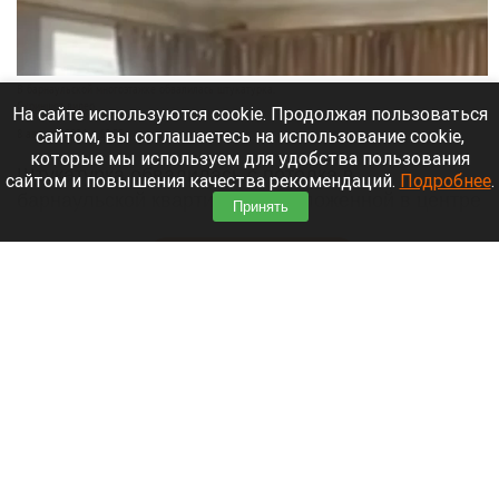
В барнаульской многоэтажке обвалилась штукатурка.
Скриншот видео
На сайте используются cookie. Продолжая пользоваться
сайтом, вы соглашаетесь на использование cookie,
8 августа 2026 в 18:35
которые мы используем для удобства пользования
Штукатурка обвалилась с потолка в
сайтом и повышения качества рекомендаций.
Подробнее
.
барнаульской квартире, расположенной в центре
Принять
города.
Читать полностью
«Не позорься, Олеся». Соведущую Журавлева
в «Натальной карте» раскритиковали за
поддержку «Колобка»