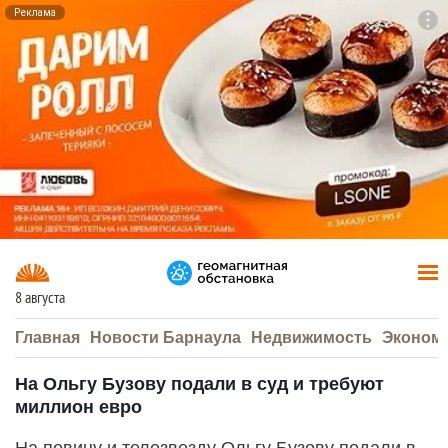
Реклама
To
F7
8 августа
Главная
Новости Барнаула
Недвижимость
Эконом
На Ольгу Бузову подали в суд и требуют
миллион евро
На певицу и телезвезду Ольгу Бузову подали в