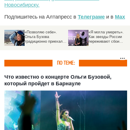
Новосибирску.
Подпишитесь на Алтапресс в
Телеграме
и в
Max
«Позволяю себе».
«Я могла умереть».
Ольга Бузова
Как звезды России
традиционно приехала
переживают сбои
на курорт Алтая и
интернета
поделилась
«снежными» фото
ПО ТЕМЕ:
Что известно о концерте Ольги Бузовой,
который пройдет в Барнауле