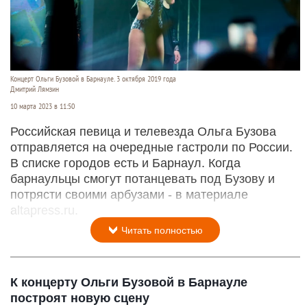
Концерт Ольги Бузовой в Барнауле. 3 октября 2019 года
Дмитрий Лямзин
10 марта 2023 в 11:50
Российская певица и телевезда Ольга Бузова
отправляется на очередные гастроли по России.
В списке городов есть и Барнаул. Когда
барнаульцы смогут потанцевать под Бузову и
потрясти своими арбузами - в материале
altapress.ru.
Читать полностью
К концерту Ольги Бузовой в Барнауле
построят новую сцену