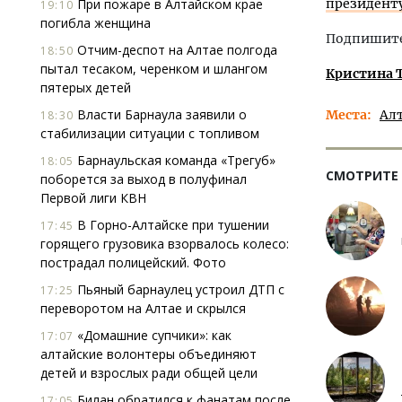
При пожаре в Алтайском крае
президенту
19:10
погибла женщина
Подпишитес
Отчим-деспот на Алтае полгода
18:50
пытал тесаком, черенком и шлангом
Кристина 
пятерых детей
Власти Барнаула заявили о
Места
Ал
18:30
стабилизации ситуации с топливом
Барнаульская команда «Трегуб»
18:05
СМОТРИТЕ
поборется за выход в полуфинал
Первой лиги КВН
В Горно-Алтайске при тушении
17:45
горящего грузовика взорвалось колесо:
пострадал полицейский. Фото
Пьяный барнаулец устроил ДТП с
17:25
переворотом на Алтае и скрылся
«Домашние супчики»: как
17:07
алтайские волонтеры объединяют
детей и взрослых ради общей цели
Билан обратился к фанатам после
17:05