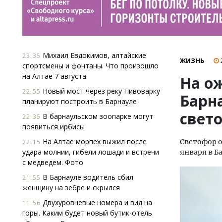
Михаил Евдокимов, алтайские
23:35
ЖИЗНЬ
спортсмены и фонтаны. Что произошло
на Алтае 7 августа
На о
Новый мост через реку Пивоварку
22:55
Барн
планируют построить в Барнауле
свет
В барнаульском зоопарке могут
22:35
появиться ирбисы
На Алтае морпех выжил после
Светофор о
22:15
удара молнии, гибели лошади и встречи
января в Б
с медведем. Фото
В Барнауле водитель сбил
21:55
женщину на зебре и скрылся
Двухуровневые номера и вид на
11:56
горы. Каким будет новый бутик-отель