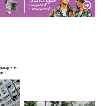
львар 9-го
ции.