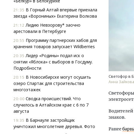
«Белкур» в Белокурихе
В Горный Алтай впервые приехала
21:35
звезда «Ворониных» Екатерина Волкова
Лидию Невзорову* заочно
21:12
арестовали в Петербурге
Программу партнерских хабов для
20:55
хранения товаров запускает Wildberries
Лидер «Родины» подал иск о
20:35
снятии «Яблока» с выборов в Госдуму.
Подробности
Светофор в Б
В Новосибирске могут осушить
20:15
Анна Зайкова
озеро Спартак для строительства
многоэтажек
Светофоры 
Сводка происшествий. Что
20:00
электросет
случилось в Алтайском крае с 6 по 7
августа
Водителей
знаков.
В Барнауле застройщик
19:35
уничтожил многолетние деревья. Фото
Ранее
барн