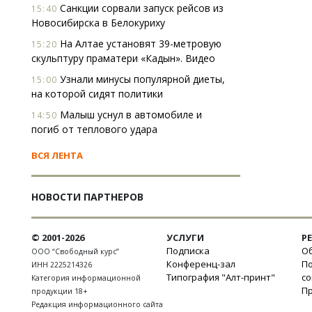
Санкции сорвали запуск рейсов из
15:40
Новосибирска в Белокуриху
На Алтае установят 39-метровую
15:20
скульптуру праматери «Кадын». Видео
Узнали минусы популярной диеты,
15:00
на которой сидят политики
Малыш уснул в автомобиле и
14:50
погиб от теплового удара
ВСЯ ЛЕНТА
НОВОСТИ ПАРТНЕРОВ
© 2001-2026
УСЛУГИ
Р
Подписка
Об
ООО “Свободный курс”
Конференц-зал
П
ИНН 2225214326
Типография "Алт-принт"
с
Категория информационной
П
продукции 18+
Редакция информационного сайта