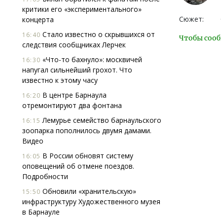
критики его «экспериментального»
Сюжет:
концерта
Стало известно о скрывшихся от
16:40
Чтобы сооб
следствия сообщниках Лерчек
«Что-то бахнуло»: москвичей
16:30
напугал сильнейший грохот. Что
известно к этому часу
В центре Барнаула
16:20
отремонтируют два фонтана
Лемурье семейство барнаульского
16:15
зоопарка пополнилось двумя дамами.
Видео
В России обновят систему
16:05
оповещений об отмене поездов.
Подробности
Обновили «хранительскую»
15:50
инфраструктуру Художественного музея
в Барнауле