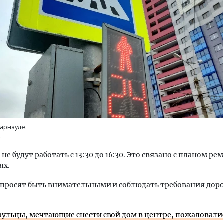
Смелость архитектурных 
Генеральный директор к
ЗИАС — об эстетике горо
трендах в фасадах и разв
арнауле.
СТРОИТЕЛЬСТВО
.
не будут работать с 13:30 до 16:30. Это связано с планом р
ях.
 просят быть внимательными и соблюдать требования до
аульцы, мечтающие снести свой дом в центре, пожаловали