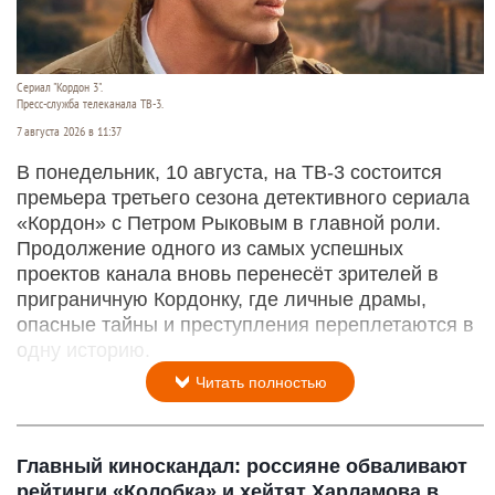
Сериал "Кордон 3".
Пресс-служба телеканала ТВ-3.
7 августа 2026 в 11:37
В понедельник, 10 августа, на ТВ-3 состоится
премьера третьего сезона детективного сериала
«Кордон» с Петром Рыковым в главной роли.
Продолжение одного из самых успешных
проектов канала вновь перенесёт зрителей в
приграничную Кордонку, где личные драмы,
опасные тайны и преступления переплетаются в
одну историю.
Читать полностью
Главный киноскандал: россияне обваливают
рейтинги «Колобка» и хейтят Харламова в