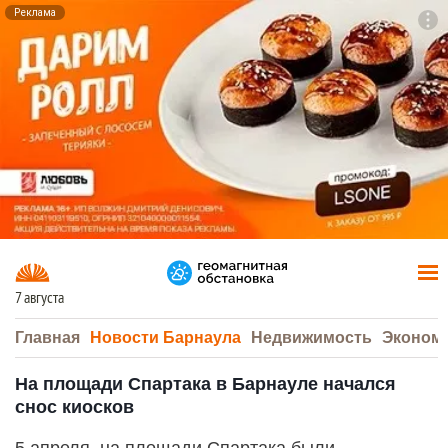
Реклама
To
F7
7 августа
Главная
Новости Барнаула
Недвижимость
Эконом
На площади Спартака в Барнауле начался
снос киосков
5 апреля, на площади Спартака были