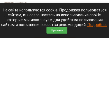
Шедеврум/Altapress.ru
7 августа 2026 в 10:05
На сайте используются cookie. Продолжая пользоваться
сайтом, вы соглашаетесь на использование cookie,
Мощный циклон обрушил на Смоленскую область
которые мы используем для удобства пользования
ливни и шквальный ветер, что вынудило власти
сайтом и повышения качества рекомендаций.
Подробнее
.
ввести в регионе режим чрезвычайной ситуации
Принять
(ЧС) природного характера.
Читать полностью
Честный мужик. Altapress.ru вспоминает, за
что полюбили Михаила Евдокимова, и как
Алтайский край оплакивал его гибель