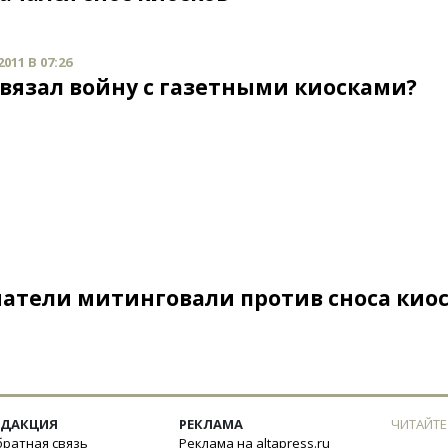
011 В 07:26
звязал войну с газетными киосками?
атели митинговали против сноса кио
ЕДАКЦИЯ
РЕКЛАМА
ЧИТАЙТЕ
ратная связь
Реклама на altapress.ru