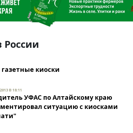
в России
газетные киоски
013 В 18:11
дитель УФАС по Алтайскому краю
ментировал ситуацию с киосками
чати"