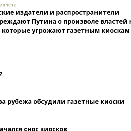
 В 10:12
ские издатели и распространители
реждают Путина о произволе властей 
, которые угрожают газетным киоскам
?
-за рубежа обсудили газетные киоски
ачался снос киосков