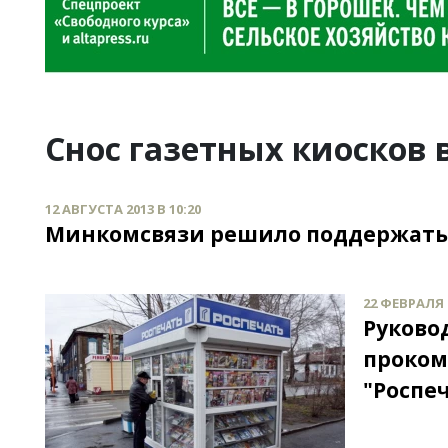
Снос газетных киосков 
12 АВГУСТА 2013 В 10:20
Минкомсвязи решило поддержать 
22 ФЕВРАЛЯ 2
Руково
проком
"Роспе