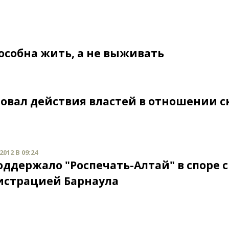
пособна жить, а не выживать
вал действия властей в отношении с
012 В 09:24
оддержало "Роспечать-Алтай" в споре с
страцией Барнаула