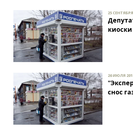
25 СЕНТЯБРЯ 
Депута
киоски
26 ИЮЛЯ 2012
"Экспе
снос г