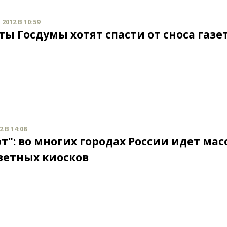
2012 В 10:59
ты Госдумы хотят спасти от сноса газ
 В 14:08
рт": во многих городах России идет ма
азетных киосков