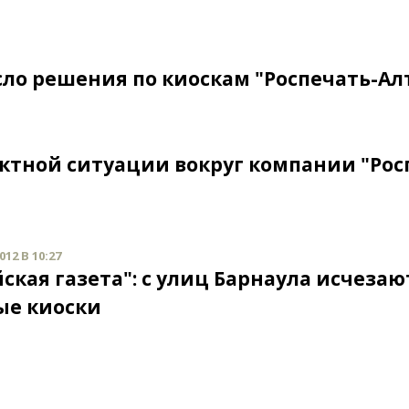
сло решения по киоскам "Роспечать-Ал
иктной ситуации вокруг компании "Рос
12 В 10:27
ская газета": с улиц Барнаула исчезаю
ые киоски