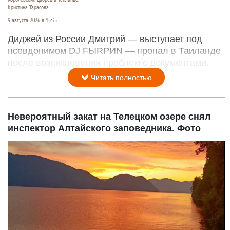
Кристина Тарасова
9 августа 2026 в 15:35
Диджей из России Дмитрий — выступает под
псевдонимом DJ FЫRРИN — пропал в Таиланде
после возникновения проблем с документами.
Читать полностью
Невероятный закат на Телецком озере снял
инспектор Алтайского заповедника. Фото