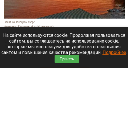
Закат на Телецком озере.
Александр Кислицин, vk.ru/altzapovednik
9 августа 2026 в 15:05
На сайте используются cookie. Продолжая пользоваться
сайтом, вы соглашаетесь на использование cookie,
В один из вечеров августа в небе над Телецким
которые мы используем для удобства пользования
озером разыгралось настоящее представление:
сайтом и повышения качества рекомендаций.
Подробнее
.
—разные оттенки оранжево-красного на фоне
Принять
синевы вод озера и величественных гор.
Читать полностью
День 1627-й. Самое важное к 9 августа