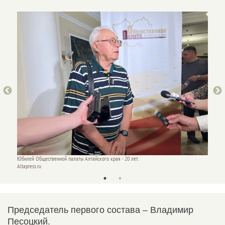
Юбилей Общественной палаты Алтайского края - 20 лет.
Юбилей 
Altapress.ru
Altapres
Председатель первого состава – Владимир
Песоцкий.