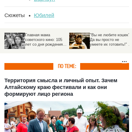
Сюжеты
Юбилей
Главная мама
"Вы не любите кошек?
советского кино: 105
Да вы просто не
лет со дня рождения
умеете их готовить!" 40
Любови Соколовой
лет сериалу "Альф"
ПО ТЕМЕ:
Территория смысла и личный опыт. Зачем
Алтайскому краю фестивали и как они
формируют лицо региона