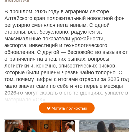
25 мая 2026 в 07:45
В прошлом, 2025 году в аграрном секторе
Алтайского края положительный новостной фон
регулярно сменялся негативным. С одной
стороны, все, безусловно, радуются за
максимальные показатели урожайности,
экспорта, инвестиций и технологического
обновления. С другой — беспокойство вызывают
ограничения на внешних рынках, вопросы
логистики и, конечно, эпизоотических рис­ков,
которые были решены чрезвычайно топорно. О
том, почему цифры с итогами отрасли за 2025 год
мало значат сами по себе и что первые месяцы
2026-го могут сказать о его тенденциях, узнаете в
материале «СК».
Читать полностью
i