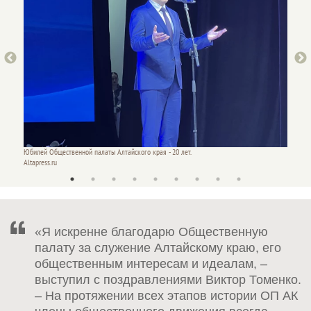
Юбилей Общественной палаты Алтайского края - 20 лет.
Юбилей 
Altapress.ru
Altapres
«Я искренне благодарю Общественную
палату за служение Алтайскому краю, его
общественным интересам и идеалам, –
выступил с поздравлениями Виктор Томенко.
– На протяжении всех этапов истории ОП АК