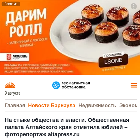
Реклама
To
F7
9 августа
Главная
Новости Барнаула
Недвижимость
Эконом
На стыке общества и власти. Общественная
палата Алтайского края отметила юбилей –
фоторепортаж altapress.ru