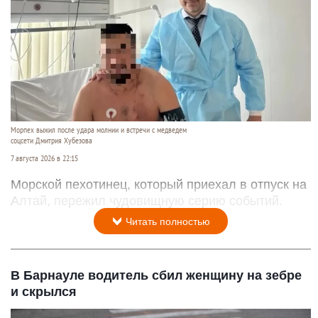
Морпех выжил после удара молнии и встречи с медведем
соцсети Дмитрия Хубезова
7 августа 2026 в 22:15
Морской пехотинец, который приехал в отпуск на
Алтай, пережил чудовищную серию событий.
Читать полностью
В Барнауле водитель сбил женщину на зебре
и скрылся