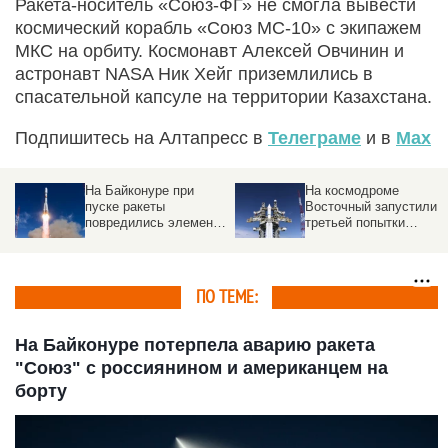
Ракета-носитель «Союз-ФГ» не смогла вывести
космический корабль «Союз МС-10» с экипажем
МКС на орбиту. Космонавт Алексей Овчинин и
астронавт NASA Ник Хейг приземлились в
спасательной капсуле на территории Казахстана.
Подпишитесь на Алтапресс в
Телеграме
и в
Max
На Байконуре при
На космодроме
пуске ракеты
Восточный запустили с
повредились элементы
третьей попытки
стартового стола
ракету-носитель
тяжелого класса
«Ангара-А5». Видео
ПО ТЕМЕ:
На Байконуре потерпела аварию ракета
"Союз" с россиянином и американцем на
борту