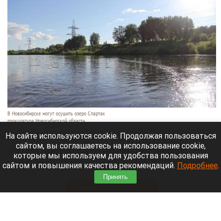
В Новосибирске могут осушить озеро Спартак
прокуратура Новосибирской области
7 августа 2026 в 20:15
На сайте используются cookie. Продолжая пользоваться
сайтом, вы соглашаетесь на использование cookie,
Жители микрорайонов Родники и Снегири
которые мы используем для удобства пользования
обеспокоены планами возможной ликвидации
сайтом и повышения качества рекомендаций.
Подробнее
.
озера Спартак.
Принять
Читать полностью