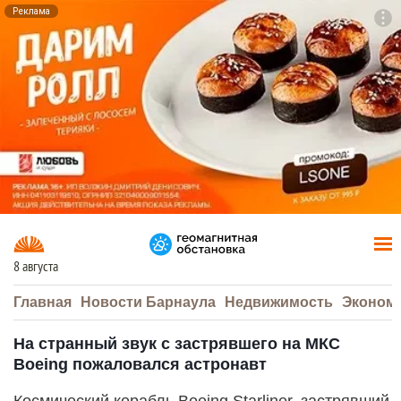
Реклама
To
F7
8 августа
Главная
Новости Барнаула
Недвижимость
Эконом
На странный звук с застрявшего на МКС
Boeing пожаловался астронавт
Космический корабль Boeing Starliner, застрявший