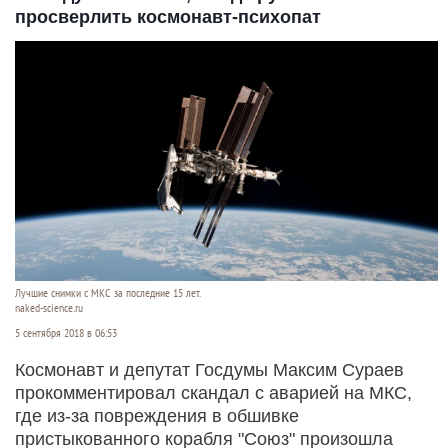
просверлить космонавт-психопат
Лучшие снимки с МКС за последние 15 лет.
naked-science.ru
5 сентября 2018 в 06:53
Космонавт и депутат Госдумы Максим Сураев
прокомментировал скандал с аварией на МКС,
где из-за повреждения в обшивке
пристыкованного корабля "Союз" произошла