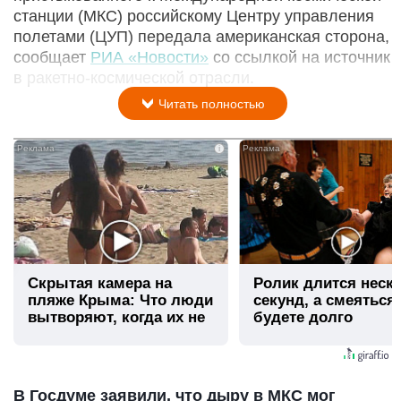
станции (МКС) российскому Центру управления
полетами (ЦУП) передала американская сторона,
сообщает
РИА «Новости»
со ссылкой на источник
в ракетно-космической отрасли.
Читать полностью
i
Скрытая камера на
Ролик длится неск
пляже Крыма: Что люди
секунд, а смеяться
вытворяют, когда их не
будете долго
видят...
В Госдуме заявили, что дыру в МКС мог