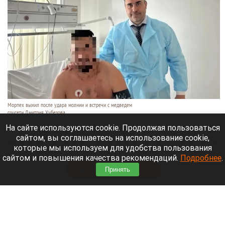
Морпех выжил после удара молнии и встречи с медведем
соцсети Дмитрия Хубезова
7 августа 2026 в 22:15
На сайте используются cookie. Продолжая пользоваться
сайтом, вы соглашаетесь на использование cookie,
Морской пехотинец, который приехал в отпуск на
которые мы используем для удобства пользования
Алтай, пережил чудовищную серию событий.
сайтом и повышения качества рекомендаций.
Подробнее
.
Читать полностью
Принять
В Барнауле водитель сбил женщину на зебре
и скрылся