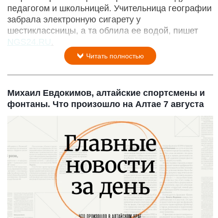
педагогом и школьницей. Учительница географии
забрала электронную сигарету у
шестиклассницы, а та облила ее водой, пишет
NGS24.RU
.
Читать полностью
Михаил Евдокимов, алтайские спортсмены и
фонтаны. Что произошло на Алтае 7 августа