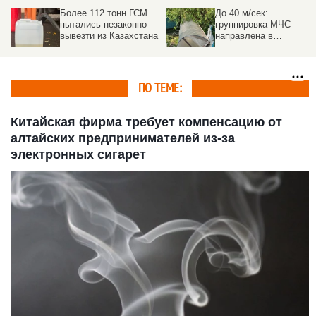
Более 112 тонн ГСМ
До 40 м/сек:
пытались незаконно
группировка МЧС
вывезти из Казахстана
направлена в
пострадавшие от
урагана районы на
Алтае
ПО ТЕМЕ:
Китайская фирма требует компенсацию от
алтайских предпринимателей из-за
электронных сигарет