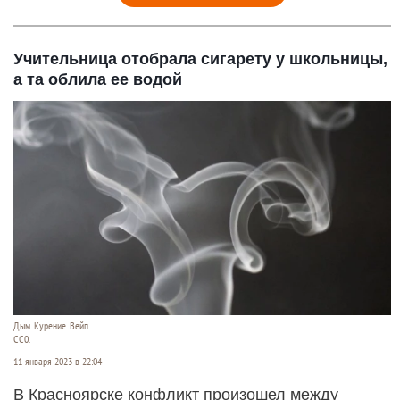
Учительница отобрала сигарету у школьницы,
а та облила ее водой
Дым. Курение. Вейп.
СС0.
11 января 2023 в 22:04
В Красноярске конфликт произошел между