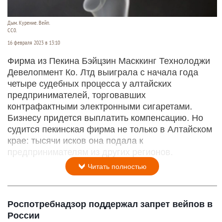
Дым. Курение. Вейп.
СС0.
16 февраля 2023 в 13:10
Фирма из Пекина Бэйцзин Масккинг Технолоджи
Девелопмент Ко. Лтд выиграла с начала года
четыре судебных процесса у алтайских
предпринимателей, торговавших
контрафактными электронными сигаретами.
Бизнесу придется выплатить компенсацию. Но
судится пекинская фирма не только в Алтайском
крае: тысячи исков она подала к
предпринимателям из других регионов.
Читать полностью
Роспотребнадзор поддержал запрет вейпов в
России