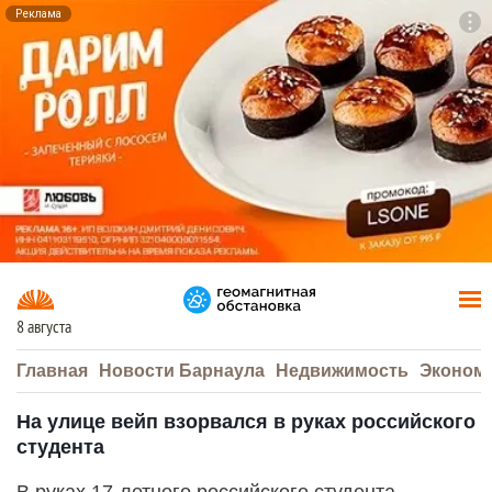
Реклама
To
F7
8 августа
Главная
Новости Барнаула
Недвижимость
Эконом
На улице вейп взорвался в руках российского
студента
В руках 17-летнего российского студента