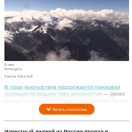
В горах.
04.mchs.gov.ru
9 августа 2026 в 16:05
В горах Кыргызстана продолжается поисковая
операция по розыску трех альпинистов
— двоих
граждан Белоруссии и одного гражданина Литвы.
Читать полностью
Известный диджей из России пропал в