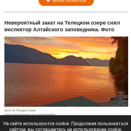
Читать полностью
Невероятный закат на Телецком озере снял
инспектор Алтайского заповедника. Фото
Закат на Телецком озере.
Александр Кислицин, vk.ru/altzapovednik
9 августа 2026 в 15:05
На сайте используются cookie. Продолжая пользоваться
сайтом, вы соглашаетесь на использование cookie,