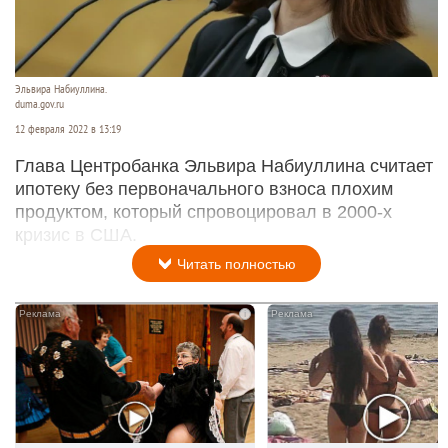
Эльвира Набиуллина.
duma.gov.ru
12 февраля 2022 в 13:19
Глава Центробанка Эльвира Набиуллина считает
ипотеку без первоначального взноса плохим
продуктом, который спровоцировал в 2000-х
кризис в США.
Читать полностью
i