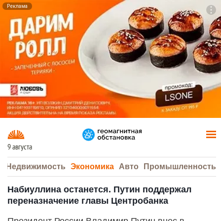
Реклама
To
F7
9 августа
а
Недвижимость
Экономика
Авто
Промышленность
Набиуллина останется. Путин поддержал
переназначение главы Центробанка
Президент России Владимир Путин внес в