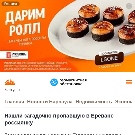
Реклама
To
F7
8 августа
Главная
Новости Барнаула
Недвижимость
Эконом
Нашли загадочно пропавшую в Ереване
россиянку
Загадочно исчезнувшую в Ереване россиянку