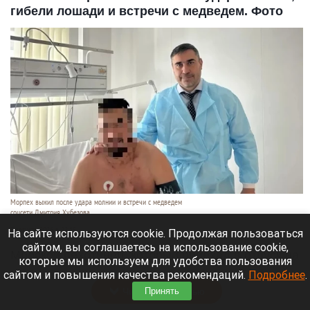
гибели лошади и встречи с медведем. Фото
Морпех выжил после удара молнии и встречи с медведем
соцсети Дмитрия Хубезова
7 августа 2026 в 22:15
На сайте используются cookie. Продолжая пользоваться
сайтом, вы соглашаетесь на использование cookie,
Морской пехотинец, который приехал в отпуск на
которые мы используем для удобства пользования
Алтай, пережил чудовищную серию событий.
сайтом и повышения качества рекомендаций.
Подробнее
.
Читать полностью
Принять