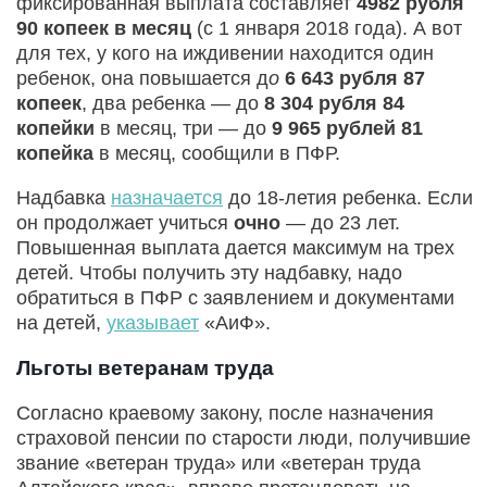
фиксированная выплата составляет
4982 рубля
90 копеек в месяц
(с 1 января 2018 года). А вот
для тех, у кого на иждивении находится один
ребенок, она повышается д
о
6 643 рубля 87
копеек
, два ребенка — до
8 304 рубля 84
копейки
в месяц, три — до
9 965 рублей 81
копейка
в месяц, сообщили в ПФР.
Надбавка
назначается
до 18-летия ребенка. Если
он продолжает учиться
очно
— до 23 лет.
Повышенная выплата дается максимум на трех
детей. Чтобы получить эту надбавку, надо
обратиться в ПФР с заявлением и документами
на детей,
указывает
«АиФ».
Льготы ветеранам труда
Согласно краевому закону, после назначения
страховой пенсии по старости люди, получившие
звание «ветеран труда» или «ветеран труда