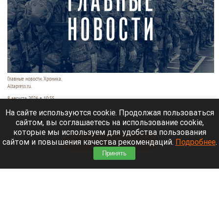
Главные новости. Хроника.
Altapress.ru.
8 августа 2026 в 10:35
На сайте используются cookie. Продолжая пользоваться
Рассказываем о последних событиях
сайтом, вы соглашаетесь на использование cookie,
специальной военной операции на Украине.
которые мы используем для удобства пользования
сайтом и повышения качества рекомендаций.
Подробнее
.
Читать полностью
Принять
После десятилетий жизни на Алтае семью
известного «Веселого молочника» Уолкера
могут депортировать