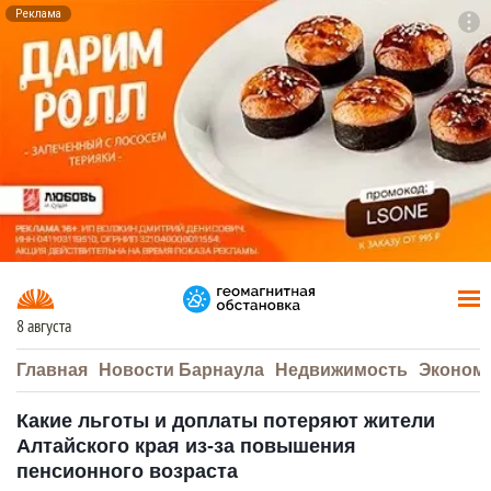
Реклама
To
F7
8 августа
Главная
Новости Барнаула
Недвижимость
Эконом
Какие льготы и доплаты потеряют жители
Алтайского края из-за повышения
пенсионного возраста