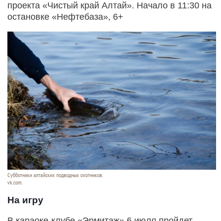
проекта «Чистый край Алтай». Начало в 11:30 на
остановке «Нефтебаза», 6+
Субботники алтайских подводных охотников.
vk.com.
На игру
В караоке-клубе «Эрмитаж» 6 июля пройдет