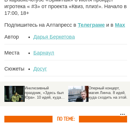
игротека « #3» от проекта «Квиз, плиз!». Начало в
17:00, 18+
Подпишитесь на Алтапресс в
Телеграме
и в
Max
Автор
Дарья Беркетова
Места
Барнаул
Сюжеты
Досуг
Инклюзивный
Оперный концерт,
праздник, «Здесь был
магия Линча. 8 идей,
Юра». 10 идей, куда
куда сходить на этой
сходить на этой
неделе в Барнауле
неделе в Барнауле
ПО ТЕМЕ: