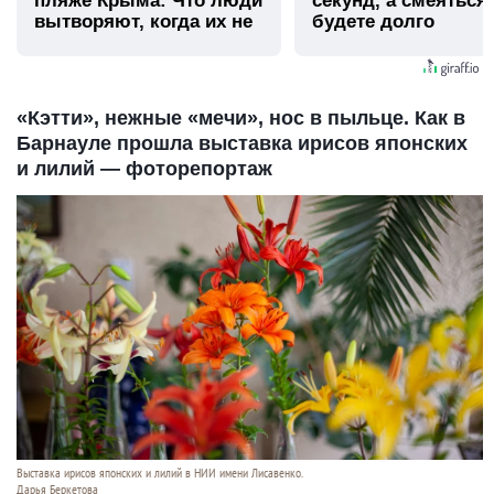
пляже Крыма: Что люди
секунд, а смеяться
вытворяют, когда их не
будете долго
видят...
«Кэтти», нежные «мечи», нос в пыльце. Как в
Барнауле прошла выставка ирисов японских
и лилий — фоторепортаж
Выставка ирисов японских и лилий в НИИ имени Лисавенко.
Дарья Беркетова