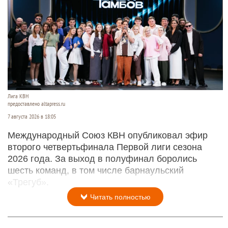
Лига КВН
предоставлено altapress.ru
7 августа 2026 в 18:05
Международный Союз КВН опубликовал эфир
второго четвертьфинала Первой лиги сезона
2026 года. За выход в полуфинал боролись
шесть команд, в том числе барнаульский
«Трегуб».
Читать полностью