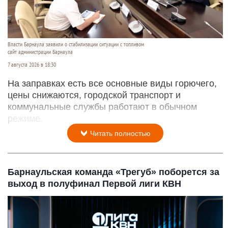
Власти Барнаула заявили о стабилизации ситуации с топливом
сайт администрации Барнаула
7 августа 2026 в 18:30
На заправках есть все основные виды горючего,
цены снижаются, городской транспорт и
коммунальные службы работают в обычном
режиме.
Читать полностью
Барнаульская команда «Трегуб» поборется за
выход в полуфинал Первой лиги КВН