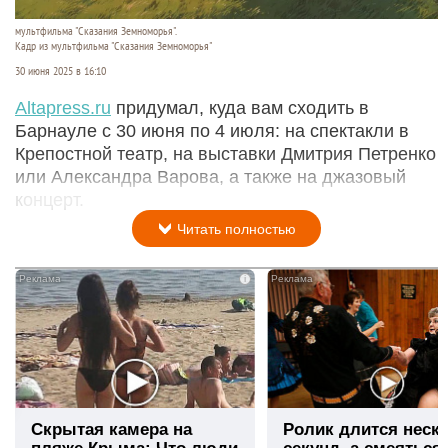
мультфильма "Сказания Земноморья".
Кадр из мультфильма "Сказания Земноморья"
30 июня 2025 в 16:10
Altapress.ru
придумал, куда вам сходить в
Барнауле с 30 июня по 4 июля: на спектакли в
Крепостной театр, на выставки Дмитрия Петренко
или Александра Варова, а также на джазовый
концерт.
Читать полностью
i
Скрытая камера на
Ролик длится неск