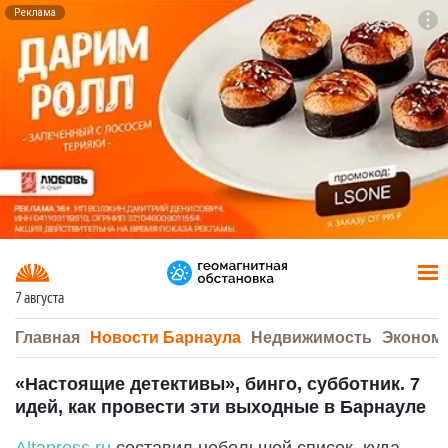
Реклама
To
F7
7 августа
Главная
Новости Барнаула
Недвижимость
Эконом
«Настоящие детективы», бинго, субботник. 7
идей, как провести эти выходные в Барнауле
Altapress.ru
составил небольшой список, куда