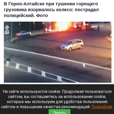
В Горно-Алтайске при тушении горящего
грузовика взорвалось колесо: пострадал
полицейский. Фото
В Горно-Алтайске при тушении горящего грузовика взорвалось колесо
скриншот видео транспортной полиции Сибири
На сайте используются cookie. Продолжая пользоваться
сайтом, вы соглашаетесь на использование cookie,
7 августа 2026 в 17:45
которые мы используем для удобства пользования
Ранним утром 6 августа на трассе «Барнаул —
сайтом и повышения качества рекомендаций.
Подробнее
.
Горно-Алтайск» загорелся большегруз.
Принять