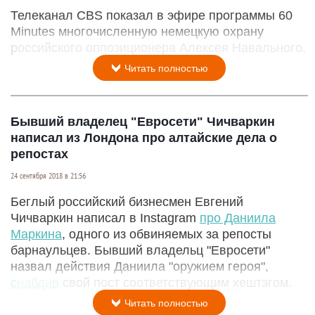
Телеканал CBS показал в эфире программы 60
Minutes многочисленную немецкую охрану
российского оппозиционера Алексея Навального.
Читать полностью
Бывший владелец "Евросети" Чичваркин
написал из Лондона про алтайские дела о
репостах
24 сентября 2018 в 21:56
Беглый российский бизнесмен Евгений
Чичваркин написал в Instagram
про Даниила
Маркина
, одного из обвиняемых за репосты
барнаульцев. Бывший владельц "Евросети"
назвал действия Даниила "оружием героя",
снабдив
свой пост соответствующим хештэгом.
Читать полностью