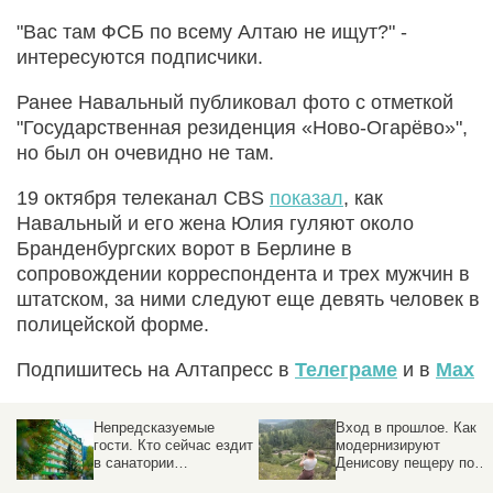
"Вас там ФСБ по всему Алтаю не ищут?" -
интересуются подписчики.
Ранее Навальный публиковал фото с отметкой
"Государственная резиденция «Ново-Огарёво»",
но был он очевидно не там.
19 октября телеканал CBS
показал
, как
Навальный и его жена Юлия гуляют около
Бранденбургских ворот в Берлине в
сопровождении корреспондента и трех мужчин в
штатском, за ними следуют еще девять человек в
полицейской форме.
Подпишитесь на Алтапресс в
Телеграме
и в
Max
Непредсказуемые
Вход в прошлое. Как
гости. Кто сейчас ездит
модернизируют
в санатории
Денисову пещеру под
Белокурихи, и как
туристов