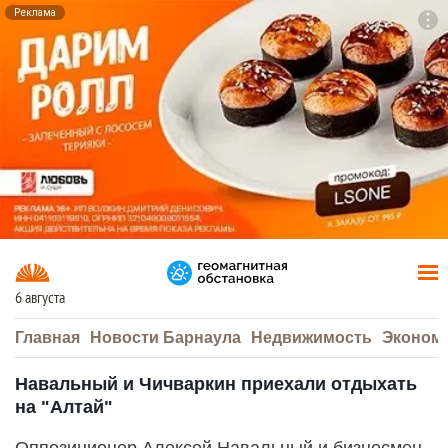
Реклама
To
F7
6 августа
Главная
Новости Барнаула
Недвижимость
Эконом
Навальный и Чичваркин приехали отдыхать
на "Алтай"
Оппозиционер Алексей Навальный и бизнесмен