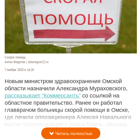
Скорая помощь.
Антон Федотов / altairegion22.ru
7 ноября 2020 в 16:28
Новым министром здравоохранения Омской
области назначили Александра Мураховского,
рассказывает "Коммерсантъ"
со ссылкой на
областное правительство. Ранее он работал
главврачом больницы скорой помощи в Омске,
где лечили оппозиционера Алексея Навального
после госпитализации с рейса Томск—Москва.
Читать полностью