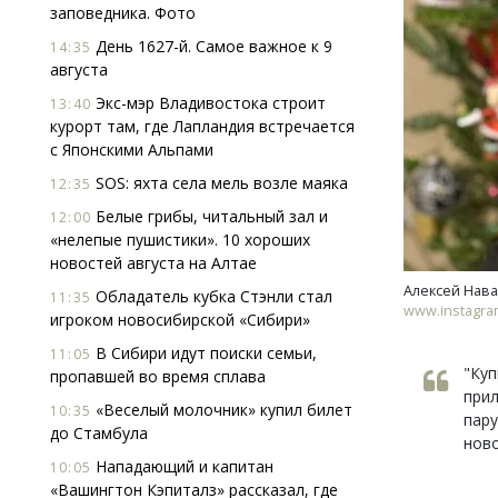
заповедника. Фото
День 1627-й. Самое важное к 9
14:35
августа
Экс-мэр Владивостока строит
13:40
курорт там, где Лапландия встречается
с Японскими Альпами
SOS: яхта села мель возле маяка
12:35
Белые грибы, читальный зал и
12:00
«нелепые пушистики». 10 хороших
новостей августа на Алтае
Алексей Нав
Обладатель кубка Стэнли стал
11:35
www.instagra
игроком новосибирской «Сибири»
В Сибири идут поиски семьи,
11:05
"Куп
пропавшей во время сплава
прил
«Веселый молочник» купил билет
10:35
пару
до Стамбула
ново
Нападающий и капитан
10:05
«Вашингтон Кэпиталз» рассказал, где