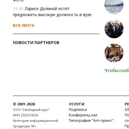
Ларисе Долиной хотят
15:05
предложить высокую должность в вузе
ВСЯ ЛЕНТА
НОВОСТИ ПАРТНЕРОВ
Чтобы сооб
© 2001-2026
УСЛУГИ
Р
Подписка
Об
ООО “Свободный курс”
Конференц-зал
П
ИНН 2225214326
Типография "Алт-принт"
с
Категория информационной
П
продукции 18+