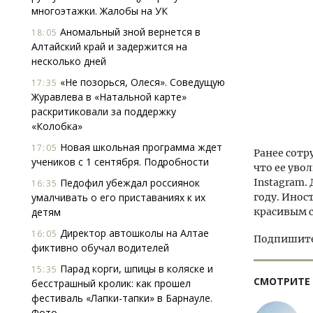
многоэтажки. Жалобы на УК
Аномальный зной вернется в
18:05
Алтайский край и задержится на
несколько дней
«Не позорься, Олеся». Соведущую
17:35
Журавлева в «Натальной карте»
раскритиковали за поддержку
«Колобка»
Новая школьная программа ждет
17:05
Ранее сот
учеников с 1 сентября. Подробности
что ее уво
Педофил убеждал россиянок
Instagram.
16:35
умалчивать о его приставаниях к их
году. Инос
детям
красивым 
Директор автошколы на Алтае
16:05
Подпишитес
фиктивно обучал водителей
Парад корги, шпицы в коляске и
15:35
СМОТРИТЕ
бесстрашный кролик: как прошел
фестиваль «Лапки-тапки» в Барнауле.
Фото