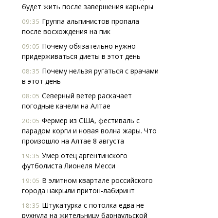
будет жить после завершения карьеры
Группа альпинистов пропала
09:35
после восхождения на пик
Почему обязательно нужно
09:05
придерживаться диеты в этот день
Почему нельзя ругаться с врачами
08:35
в этот день
Северный ветер раскачает
08:05
погодные качели на Алтае
Фермер из США, фестиваль с
20:05
парадом корги и новая волна жары. Что
произошло на Алтае 8 августа
Умер отец аргентинского
19:35
футболиста Лионеля Месси
В элитном квартале российского
19:05
города накрыли притон-лабиринт
Штукатурка с потолка едва не
18:35
рухнула на жительницу барнаульской