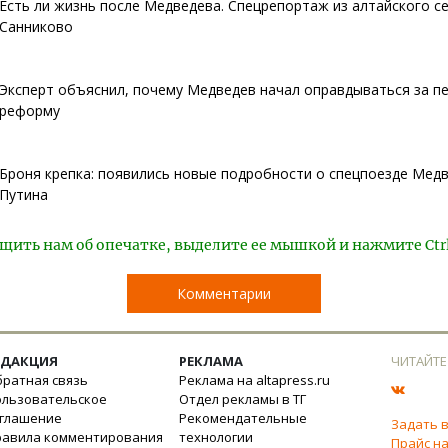
Есть ли жизнь после Медведева. Спецрепортаж из алтайского с
Санниково
Эксперт объяснил, почему Медведев начал оправдываться за п
реформу
Броня крепка: появились новые подробности о спецпоезде Медв
Путина
щить нам об опечатке, выделите ее мышкой и нажмите Ctr
Комментарии
ЕДАКЦИЯ
РЕКЛАМА
ЧИТАЙТЕ
ратная связь
Реклама на altapress.ru
ользовательское
Отдел рекламы в ТГ
оглашение
Рекомендательные
Задать 
равила комментирования
технологии
Прайс на