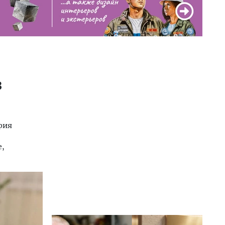
в
рия
е,