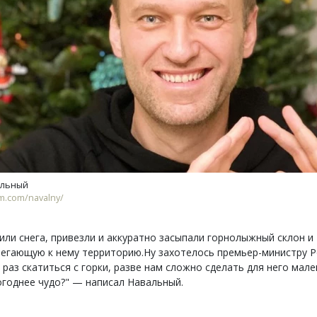
Ищем новые берега. Ген
«Жилищной инициативы»
Гатилов — о том, как де
оставаться на плаву, ког
штормит
альный
СТРОИТЕЛЬСТВО
m.com/navalny/
или снега, привезли и аккуратно засыпали горнолыжный склон и
егающую к нему территорию.Ну захотелось премьер-министру Р
 раз скатиться с горки, разве нам сложно сделать для него мал
годнее чудо?" — написал Навальный.