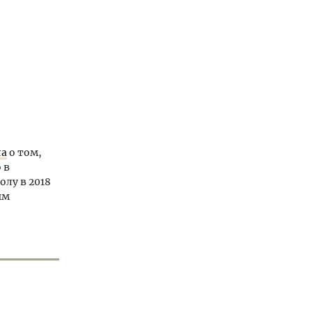
ла
о том,
 в
олу в 2018
ым