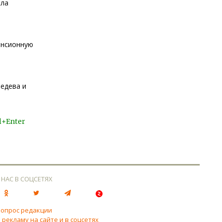
ела
енсионную
едева и
l+Enter
 НАС В СОЦСЕТЯХ
вопрос редакции
 рекламу на сайте и в соцсетях