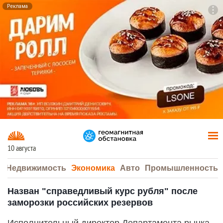
Реклама
To
F7
10 августа
а
Недвижимость
Экономика
Авто
Промышленность
Назван "справедливый курс рубля" после
заморозки российских резервов
Исполнительный директор Департамента рынка