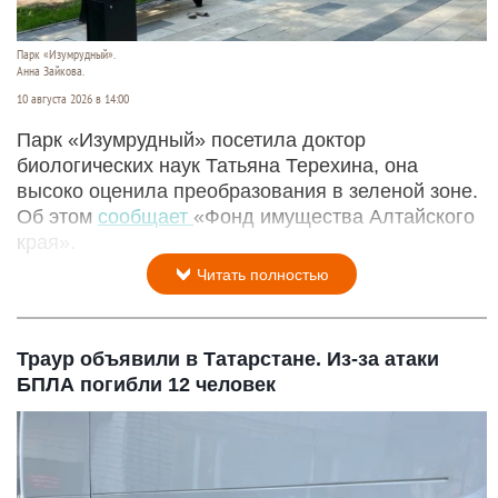
Парк «Изумрудный».
Анна Зайкова.
10 августа 2026 в 14:00
Парк «Изумрудный» посетила доктор
биологических наук Татьяна Терехина, она
высоко оценила преобразования в зеленой зоне.
Об этом
сообщает
«Фонд имущества Алтайского
края».
Читать полностью
Траур объявили в Татарстане. Из-за атаки
БПЛА погибли 12 человек