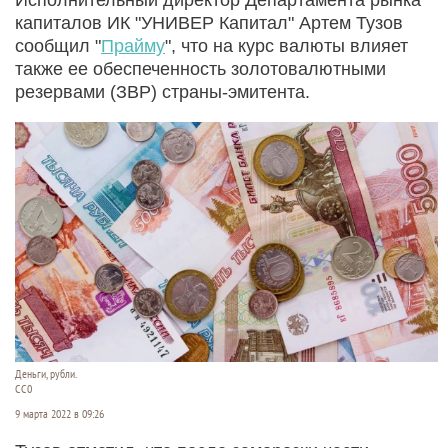
капиталов ИК "УНИВЕР Капитал" Артем Тузов
сообщил "
Прайму
", что на курс валюты влияет
также ее обеспеченность золотовалютными
резервами (ЗВР) страны-эмитента.
Деньги, рубли.
CC0
9 марта 2022 в 09:26