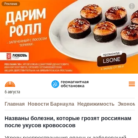
Реклама
To
F7
6 августа
Главная
Новости Барнаула
Недвижимость
Эконом
Названы болезни, которые грозят россиянам
после укусов кровососов
Угрозу распространения опасных заболеваний