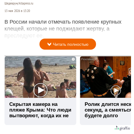
Шедеврум/Altapress.ru
13 мая 2026 в 13:20
В России начали отмечать появление крупных
клещей, которые не поджидают жертву, а
преследуют ее.
Читать полностью
i
Скрытая камера на
Ролик длится неск
пляже Крыма: Что люди
секунд, а смеяться
вытворяют, когда их не
будете долго
видят...