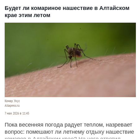
Будет ли комариное нашествие в Алтайском
крае этим летом
Комар. Укус
Altapress.ru
7 мая 2026 в 11:45
Пока весенняя погода радует теплом, назревает
вопрос: помешают ли летнему отдыху нашествие
комаров в Алтайском крае? На него ответил