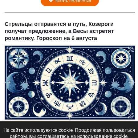
Читать полностью
Стрельцы отправятся в путь, Козероги
получат предложение, а Весы встретят
романтику. Гороскоп на 6 августа
Гороскоп. Астрология.
shedevrum.ai
На сайте используются cookie. Продолжая пользоваться
сайтом, вы соглашаетесь на использование cookie,
6 августа 2026 в 06:18