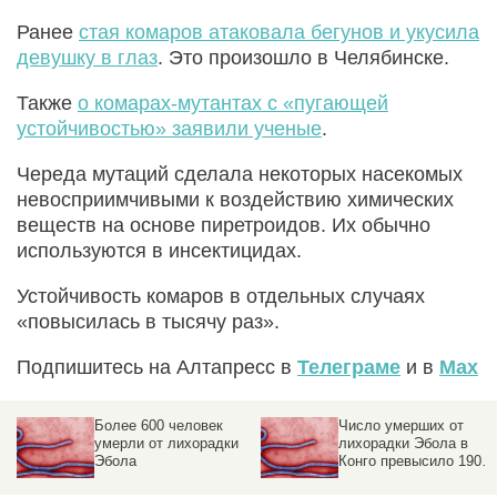
Ранее
стая комаров атаковала бегунов и укусила
девушку в глаз
. Это произошло в Челябинске.
Также
о комарах-мутантах с «пугающей
устойчивостью» заявили ученые
.
Череда мутаций сделала некоторых насекомых
невосприимчивыми к воздействию химических
веществ на основе пиретроидов. Их обычно
используются в инсектицидах.
Устойчивость комаров в отдельных случаях
«повысилась в тысячу раз».
Подпишитесь на Алтапресс в
Телеграме
и в
Max
Более 600 человек
Число умерших от
умерли от лихорадки
лихорадки Эбола в
Эбола
Конго превысило 190
человек