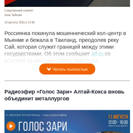
Следственный комитет.
Анна Зайкова
10 августа 2026 в 15:40
Россиянка покинула мошеннический кол-центр в
Мьянме и бежала в Таиланд, преодолев реку
Сай, которая служит границей между этими
государствами. Об этом сообщает
aif.ru
со
ссылкой на местную газету Таиланда.
Читать полностью
Радиоэфир «Голос Зари» Алтай-Кокса вновь
объединит металлургов