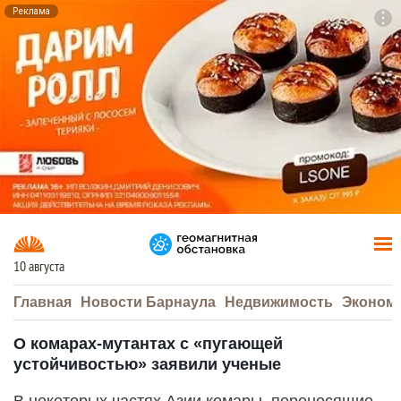
Реклама
To
F7
10 августа
Главная
Новости Барнаула
Недвижимость
Эконом
О комарах-мутантах с «пугающей
устойчивостью» заявили ученые
В некоторых частях Азии комары, переносящие