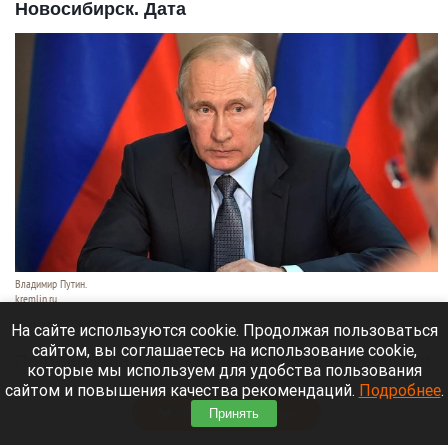
Новосибирск. Дата
Владимир Путин.
kremlin.ru
10 августа 2026 в 15:11
На сайте используются cookie. Продолжая пользоваться
сайтом, вы соглашаетесь на использование cookie,
Подтвердилась дата приезда президента России
которые мы используем для удобства пользования
Владимир Путин в Новосибирск.
сайтом и повышения качества рекомендаций.
Подробнее
.
Читать полностью
Принять