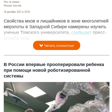
Мох на крыше.
Михаил Хаустов
28 декабря 2022 в 20:30
Свойства мхов и лишайников в зоне многолетней
мерзлоты в Западной Сибири намерены изучить
ученые Томского университета,
сообщает
пресс-
служба вуза.
Читать полностью
В России впервые прооперировали ребенка
при помощи новой роботизированной
системы