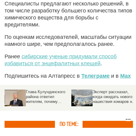
Специалисты предлагают несколько решений, в
том числе разработку большего количества типов
химического вещества для борьбы с
вредителями.
По оценкам исследователей, масштабы ситуации
намного шире, чем предполагалось ранее.
Ранее
сибирские ученые придумали способ
избавиться от энцефалитных клещей
.
Подпишитесь на Алтапресс в
Телеграме
и в
Max
Глава Кулундинского
Эксперт рассказал,
района ответил
когда ожидать нового
жителям, почему
нашествия комаров на
комары не исчезают,
Алтае
несмотря на все
усилия
ПО ТЕМЕ: