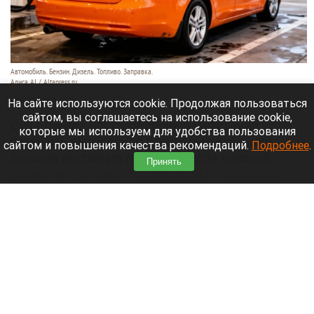
Автомобиль. Бензин. Дизель. Топливо. Заправка.
Алиса AI / Altapress.ru
29 июля 2026 в 22:40
На сайте используются cookie. Продолжая пользоваться
сайтом, вы соглашаетесь на использование cookie,
Суд отменил постановление о нарушении
которые мы используем для удобства пользования
парковки, выписанное с помощью планшета.
сайтом и повышения качества рекомендаций.
Подробнее
.
Высшая инстанция пояснила: если камерой
Принять
управляет человек, то фиксация не считается
автоматической.
Читать полностью
Спасатели нашли тело мальчика, унесенного
течением в море вместе с отцом