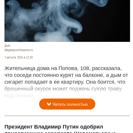
Дым.
Шедеврум/Altapress.ru
7 августа 2026 в 12:20
Жительница дома на Попова, 108, рассказала,
что соседи постоянно курят на балконе, а дым от
сигарет попадает в ее квартиру. Она боится, что
брошенный окурок может поджечь сухую траву
под окнами.
Читать полностью
Президент Владимир Путин одобрил