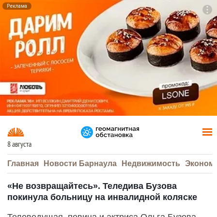
Реклама
To
F7
8 августа
Главная
Новости Барнаула
Недвижимость
Эконом
«Не возвращайтесь». Теледива Бузова
покинула больницу на инвалидной коляске
Телеведущая, певица и актриса Ольга Бузова