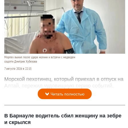
Морпех выжил после удара молнии и встречи с медведем
соцсети Дмитрия Хубезова
7 августа 2026 в 22:15
Морской пехотинец, который приехал в отпуск на
Алтай, пережил чудовищную серию событий.
Читать полностью
В Барнауле водитель сбил женщину на зебре
и скрылся