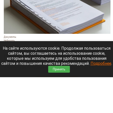
Документы.
Нейросеть
7 августа 2026 в 20:35
На сайте используются cookie. Продолжая пользоваться
сайтом, вы соглашаетесь на использование cookie,
Председатель партии «Родина» Алексей
которые мы используем для удобства пользования
Журавлев обратился в Верховный суд с иском об
сайтом и повышения качества рекомендаций.
Подробнее
.
отмене регистрации федерального списка
Принять
«Яблока» на выборах в Госдуму.
Читать полностью
В Новосибирске могут осушить озеро Спартак
для строительства многоэтажек