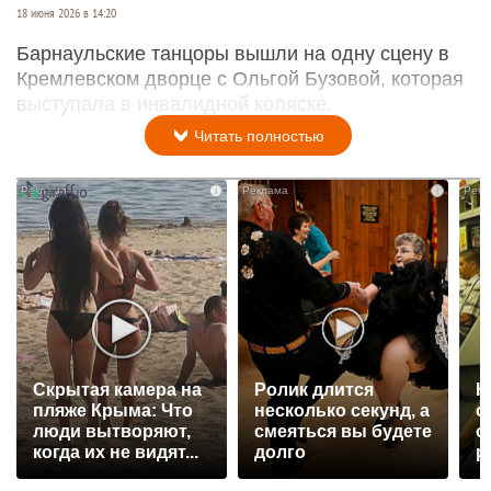
18 июня 2026 в 14:20
Барнаульские танцоры вышли на одну сцену в
Кремлевском дворце с Ольгой Бузовой, которая
выступала в инвалидной коляске.
Читать полностью
i
i
Скрытая камера на
Ролик длится
К
пляже Крыма: Что
несколько секунд, а
о
люди вытворяют,
смеяться вы будете
о
когда их не видят...
долго
р