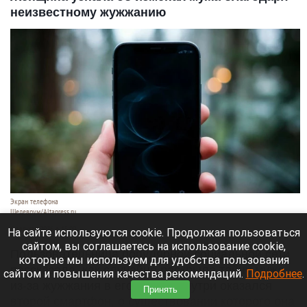
неизвестному жужжанию
Экран телефона
Шедеврум/Altapress.ru
6 августа 2026 в 15:00
На сайте используются cookie. Продолжая пользоваться
сайтом, вы соглашаетесь на использование cookie,
Пользовательница популярной социальной сети
которые мы используем для удобства пользования
рассказала, как случайно раскрыла тайну мужа
сайтом и повышения качества рекомендаций.
Подробнее
.
из-за жужжания в его сумке. Внутри оказался
Принять
второй смартфон, о существовании которого она