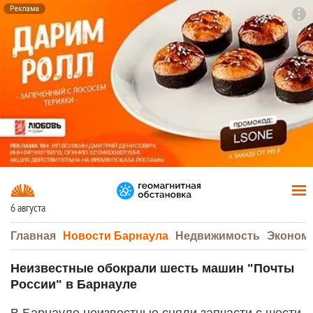
Реклама
To
F7
6 августа
Главная
Новости Барнаула
Недвижимость
Эконом
Неизвестные обокрали шесть машин "Почты
России" в Барнауле
В Барнауле неизвестные сняли запчасти с шести