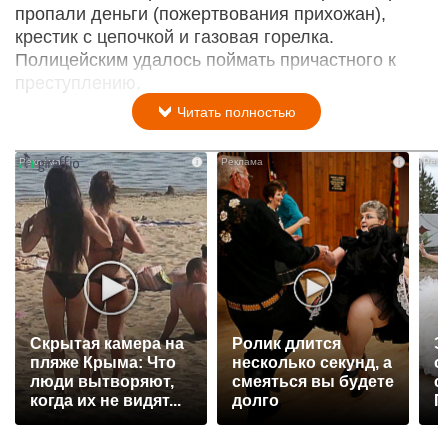
пропали деньги (пожертвования прихожан),
крестик с цепочкой и газовая горелка.
Полицейским удалось поймать причастного к
преступлению.
Читать полностью
i
i
Скрытая камера на
Ролик длится
Э
пляже Крыма: Что
несколько секунд, а
о
люди вытворяют,
смеяться вы будете
с
когда их не видят...
долго
П
р