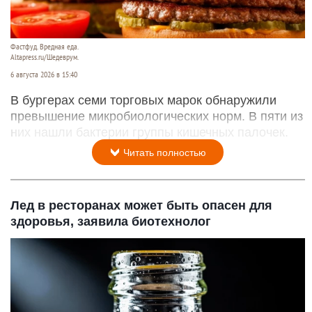
Фастфуд. Вредная еда.
Altapress.ru/Шедеврум.
6 августа 2026 в 15:40
В бургерах семи торговых марок обнаружили
превышение микробиологических норм. В пяти из
них нашли бактерии группы кишечных палочек.
Читать полностью
Лед в ресторанах может быть опасен для
здоровья, заявила биотехнолог