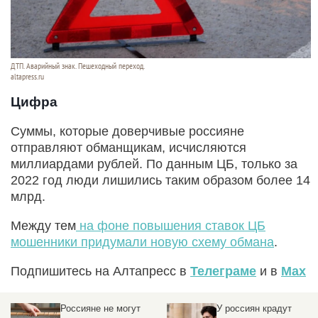
ДТП. Аварийный знак. Пешеходный переход.
altapress.ru
Цифра
Суммы, которые доверчивые россияне
отправляют обманщикам, исчисляются
миллиардами рублей. По данным ЦБ, только за
2022 год люди лишились таким образом более 14
млрд.
Между тем
на фоне повышения ставок ЦБ
мошенники придумали новую схему обмана
.
Подпишитесь на Алтапресс в
Телеграме
и в
Max
Россияне не могут
У россиян крадут