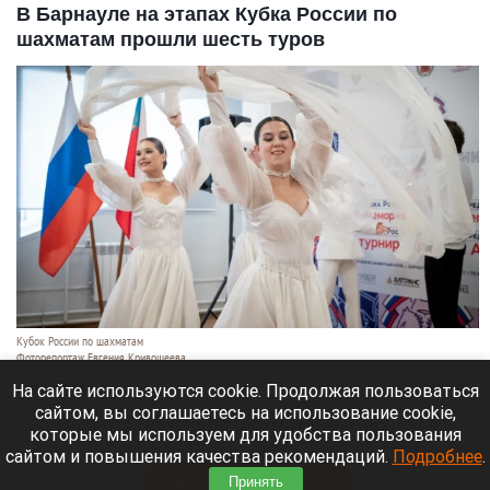
В Барнауле на этапах Кубка России по
шахматам прошли шесть туров
Кубок России по шахматам
Фоторепортаж Евгения Кривошеева
6 августа 2026 в 21:20
На сайте используются cookie. Продолжая пользоваться
сайтом, вы соглашаетесь на использование cookie,
Этапы Кубка России по шахматам в Барнауле
которые мы используем для удобства пользования
продолжаются.
сайтом и повышения качества рекомендаций.
Подробнее
.
Читать полностью
Принять