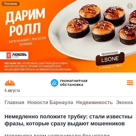
Реклама
To
F7
6 августа
Главная
Новости Барнаула
Недвижимость
Эконом
Немедленно положите трубку: стали известны
фразы, которые сразу выдают мошенников
Наверняка всем названивали без устали