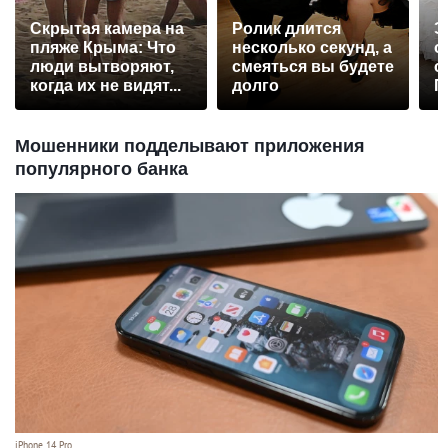
Скрытая камера на
Ролик длится
Э
пляже Крыма: Что
несколько секунд, а
о
люди вытворяют,
смеяться вы будете
с
когда их не видят...
долго
П
р
Мошенники подделывают приложения
популярного банка
iPhone 14 Pro.