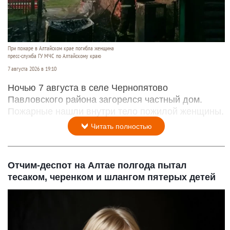
При пожаре в Алтайском крае погибла женщина
пресс-служба ГУ МЧС по Алтайскому краю
7 августа 2026 в 19:10
Ночью 7 августа в селе Чернопятово
Павловского района загорелся частный дом.
Пожарные нашли внутри тело пожилой женщины.
Читать полностью
Отчим-деспот на Алтае полгода пытал
тесаком, черенком и шлангом пятерых детей