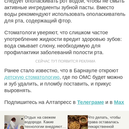
следует ополаскивать рот водой, чтобы не смыть
активные ингредиенты зубной пасты. Вместо
воды рекомендуют использовать ополаскиватель
для рта, содержащий фтор.
Стоматологи уверяют, что слишком частое
употребление жидкости вредит здоровью зубов:
вода смывает слюну, необходимую для
профилактики заболеваний полости рта.
Ранее стало известно, что в Барнауле откроют
детскую стоматологию
, где по ОМС будет можно
и зуб удалить, и пломбу поставить, и прикус
выровнять.
Подпишитесь на Алтапресс в
Телеграме
и в
Max
Отдых на свежем
Что делать, чтобы
водороде. Какие
трава оставалась
технологии внедряют в
лекарственной