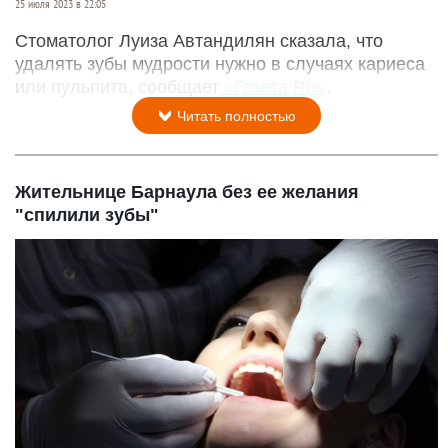
25 июля 2023 в 22:05
Стоматолог Луиза Автандилян сказала, что
удалять зубы мудрости нужно в случаях кариеса
или пульпита, сообщает
«Газета.Ru»
.
Читать полностью
Жительнице Барнаула без ее желания
"спилили зубы"