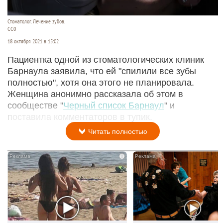
Стоматолог. Лечение зубов.
СС0
18 октября 2021 в 15:02
Пациентка одной из стоматологических клиник
Барнаула заявила, что ей "спилили все зубы
полностью", хотя она этого не планировала.
Женщина анонимно рассказала об этом в
сообществе "
Черный список Барнаул
" и
поставила комментаторов в тупик.
Читать полностью
i