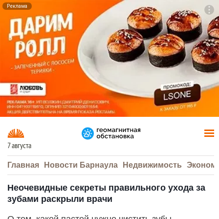
Реклама
To
F7
7 августа
Главная
Новости Барнаула
Недвижимость
Эконом
Неочевидные секреты правильного ухода за
зубами раскрыли врачи
О том, какой пастой нужно чистить зубы,