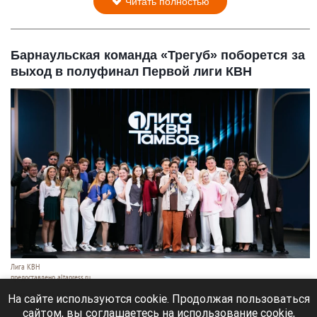
Читать полностью
Барнаульская команда «Трегуб» поборется за
выход в полуфинал Первой лиги КВН
Лига КВН
предоставлено altapress.ru
7 августа 2026 в 18:05
На сайте используются cookie. Продолжая пользоваться
сайтом, вы соглашаетесь на использование cookie,