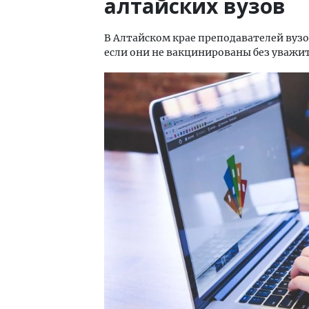
алтайских вузов
В Алтайском крае преподавателей вузо
если они не вакцинированы без уважи
Ище
«Жи
Гати
оста
што
СТР