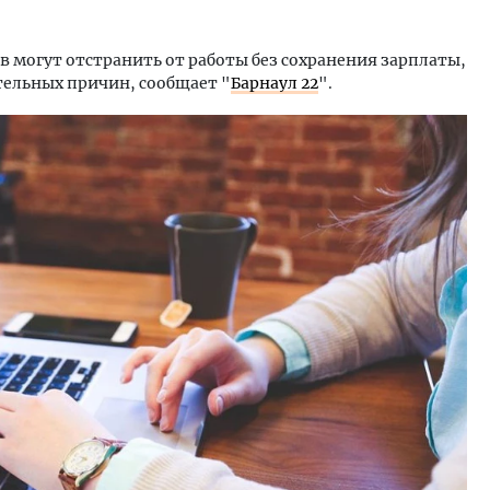
в могут отстранить от работы без сохранения зарплаты,
тельных причин, сообщает "
Барнаул 22
".
м новые берега. Гендиректор
Двухуровневые номера и в
лищной инициативы» Юрий
Каким будет новый бутик
лов — о том, как девелоперу
«Белкур» в Белокурихе
ваться на плаву, когда рынок
рмит
ДОМА И КВАРТИРЫ
ОИТЕЛЬСТВО