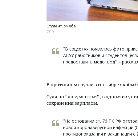
Студент. Учеба.
СС0
"В соцсетях появились фото прика
АГАУ работников и студентов (есл
предоставить медотвод", - расска
В противном случае в сентябре якобы б
Судя по "документам", в одном из уни
сохранения зарплаты.
"На основании ст. 76 ТК РФ отстр
новой коронавирусной инфекции (
противопоказания к вакцинации с 25