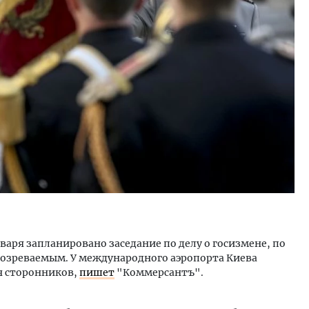
ость архитектурных идей.
Ищем новые берега. Ген
еральный директор компании
«Жилищной инициативы»
 — об эстетике городов,
Гатилов — о том, как де
дах в фасадах и развитии рынка
оставаться на плаву, ког
штормит
ОИТЕЛЬСТВО
СТРОИТЕЛЬСТВО
варя запланировано заседание по делу о госизмене, по
озреваемым. У международного аэропорта Киева
ч сторонников,
пишет
"Коммерсантъ".