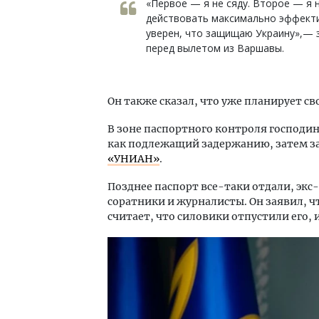
«Первое — я не сяду. Второе — я н
действовать максимально эффекти
уверен, что защищаю Украину»,—
перед вылетом из Варшавы.
Он также сказал, что уже планирует сво
В зоне паспортного контроля господин
как подлежащий задержанию, затем за
«УНИАН»
.
Позднее паспорт все-таки отдали, экс
соратники и журналисты. Он заявил, чт
считает, что силовики отпустили его,