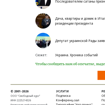
Последователем сатаны призна
Дача, квартиры и домик в Ита
резиденции президента
Депутат украинской Рады заяв
Сюжет:
Украина. Хроника событий
Чтобы сообщить нам об опечатке, выде
© 2001-2026
УСЛУГИ
Р
Подписка
Об
ООО “Свободный курс”
Конференц-зал
П
ИНН 2225214326
Типография "Алт-принт"
с
Категория информационной