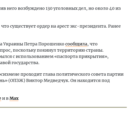
ив него возбуждено 130 уголовных дел, но около 40 из
что существует ордер на арест экс-президента. Ранее
та Украины Петра Порошенко
сообщила
, что
прос, поскольку покинул территорию страны.
крылся с использованием «паспорта прикрытия»,
авой государства.
осизмене проходит глава политического совета партии
ь» (ОПЗЖ) Виктор Медведчук. Он находится под
е
и в
Max