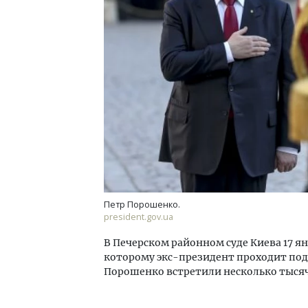
Смел
Ген
ЗИАС
трен
СТР
Петр Порошенко.
president.gov.ua
В Печерском районном суде Киева 17 ян
которому экс-президент проходит под
Порошенко встретили несколько тыся