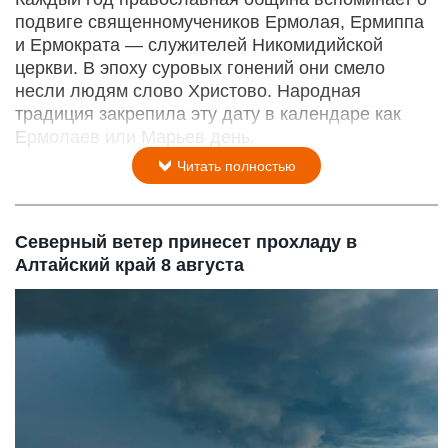
подвиге священномучеников Ермолая, Ермиппа
и Ермократа — служителей Никомидийской
церкви. В эпоху суровых гонений они смело
несли людям слово Христово. Народная
традиция закрепила эту дату в календаре как
Ермолаев или Марьев день.
Читать полностью
Северный ветер принесет прохладу в
Алтайский край 8 августа