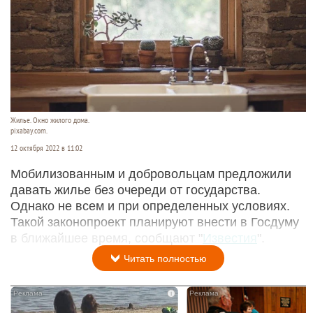
Жилье. Окно жилого дома.
pixabay.com.
12 октября 2022 в 11:02
Мобилизованным и добровольцам предложили
давать жилье без очереди от государства.
Однако не всем и при определенных условиях.
Такой законопроект планируют внести в Госдуму
в ближайшее время, сообщают "
Известия
".
Читать полностью
i