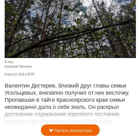
В лесу.
Анастасия Панченко
8 августа 2026 в 09:05
Валентин Дегтерев, близкий друг главы семьи
Усольцевых, внезапно получил от них весточку.
Пропавшая в тайге Красноярского края семья
неожиданно дала о себе знать. Он раскрыл
дословное содержание короткого послания,
которое ему отправила Ирина Усольцева.
Читать полностью