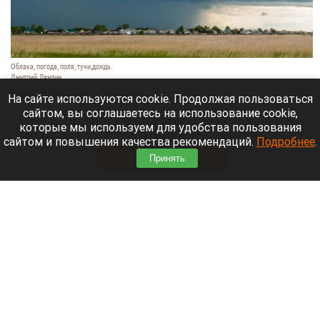
Облака, погода, поля, тучи,дождь.
Дмитрий Лямзин
8 августа 2026 в 08:05
На сайте используются cookie. Продолжая пользоваться
сайтом, вы соглашаетесь на использование cookie,
Синоптики
рассказали
о прогнозе погоды в
которые мы используем для удобства пользования
Алтайском крае и Барнауле на 8 августа.
сайтом и повышения качества рекомендаций.
Подробнее
.
Читать полностью
Принять
Новый мост через реку Пивоварку планируют
построить в Барнауле