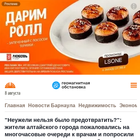
Реклама
To
F7
8 августа
Главная
Новости Барнаула
Недвижимость
Эконом
"Неужели нельзя было предотвратить?":
жители алтайского города пожаловались на
многочасовые очереди к врачам и попросили