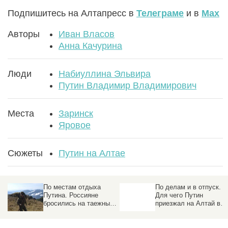
Подпишитесь на Алтапресс в
Телеграме
и в
Max
Авторы
Иван Власов
Анна Качурина
Люди
Набиуллина Эльвира
Путин Владимир Владимирович
Места
Заринск
Яровое
Сюжеты
Путин на Алтае
По местам отдыха
По делам и в отпуск.
Путина. Россияне
Для чего Путин
бросились на таежные
приезжал на Алтай в
каникулы в Сибирь
разные годы
рыбачить, искать
внезапных встреч с