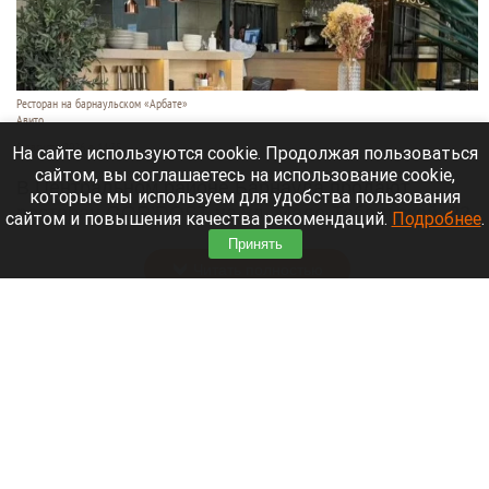
Ресторан на барнаульском «Арбате»
Авито
8 августа 2026 в 14:35
На сайте используются cookie. Продолжая пользоваться
сайтом, вы соглашаетесь на использование cookie,
В Центральном районе Барнаула продают
которые мы используем для удобства пользования
ресторан GOR’DOST на ул. Мало-Тобольской, 23.
сайтом и повышения качества рекомендаций.
Подробнее
.
Объявление
выставили
на «Авито».
Принять
Читать полностью
Стали известны барнаульские цены на сбор
ребенка в школу и способы сэкономить