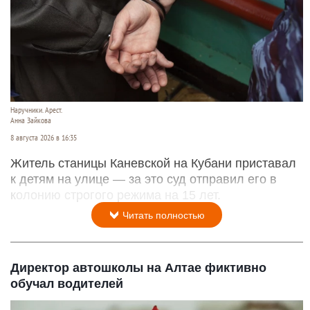
Наручники. Арест.
Анна Зайкова
8 августа 2026 в 16:35
Житель станицы Каневской на Кубани приставал
к детям на улице — за это суд отправил его в
колонию строгого режима на 15 лет.
Читать полностью
Директор автошколы на Алтае фиктивно
обучал водителей