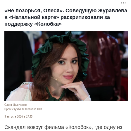
маралами
«Не позорься, Олеся». Соведущую Журавлева
в «Натальной карте» раскритиковали за
поддержку «Колобка»
Олеся Иванченко.
Пресс-служба телеканала НТВ.
8 августа 2026 в 17:35
Скандал вокруг фильма «Колобок», где одну из