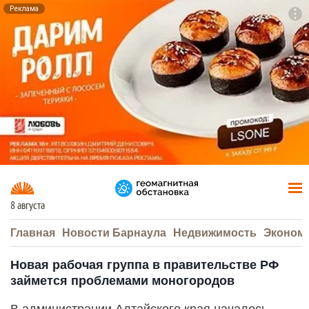
Реклама
To
F7
8 августа
Главная
Новости Барнаула
Недвижимость
Эконом
Новая рабочая группа в правительстве РФ
займется проблемами моногородов
В администрации Алтайского края началось