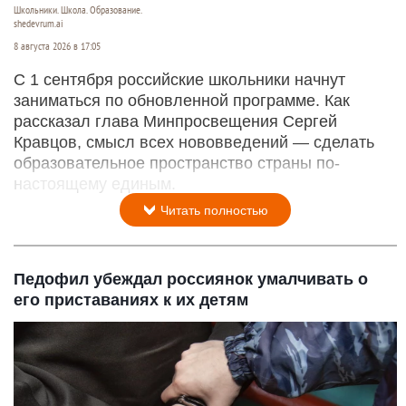
Школьники. Школа. Образование.
shedevrum.ai
8 августа 2026 в 17:05
С 1 сентября российские школьники начнут
заниматься по обновленной программе. Как
рассказал глава Минпросвещения Сергей
Кравцов, смысл всех нововведений — сделать
образовательное пространство страны по-
настоящему единым.
Читать полностью
Педофил убеждал россиянок умалчивать о
его приставаниях к их детям