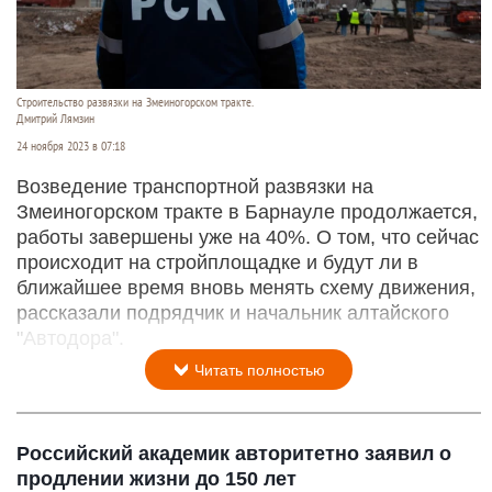
Строительство развязки на Змеиногорском тракте.
Дмитрий Лямзин
24 ноября 2023 в 07:18
Возведение транспортной развязки на
Змеиногорском тракте в Барнауле продолжается,
работы завершены уже на 40%. О том, что сейчас
происходит на стройплощадке и будут ли в
ближайшее время вновь менять схему движения,
рассказали подрядчик и начальник алтайского
"Автодора".
Читать полностью
Российский академик авторитетно заявил о
продлении жизни до 150 лет