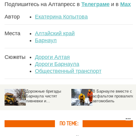
Подпишитесь на Алтапресс в
Телеграме
и в
Max
Автор
Екатерина Копытова
Места
Алтайский край
Барнаул
Сюжеты
Дороги Алтая
Дороги Барнаула
Общественный транспорт
Дорожные бригады
В Барнауле вместе с
Барнаула чистят
асфальтом провалилс
ливневки и
автомобиль
обрабатывают улицы
ото льда
ПО ТЕМЕ: