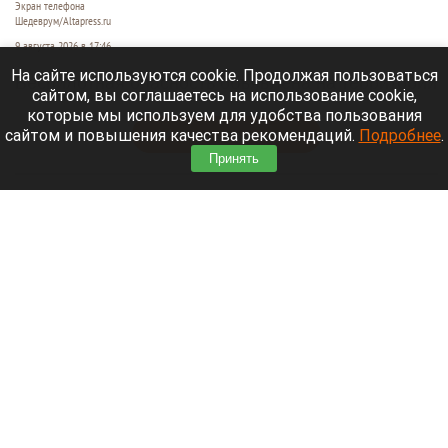
Экран телефона
Шедеврум/Altapress.ru
9 августа 2026 в 17:46
На сайте используются cookie. Продолжая пользоваться
Беспилотная опасность объявлена на территории
сайтом, вы соглашаетесь на использование cookie,
Московской области.
которые мы используем для удобства пользования
сайтом и повышения качества рекомендаций.
Подробнее
.
Читать полностью
Принять
Семья с ребенком чуть не повторила
трагедию Усольцевых