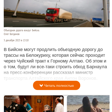
Объездная дорога вокруг Бийска.
Олег Богданов
5 декабря 2023 в 13:10
В Бийске могут продлить объездную дорогу до
трассы на Белокуриху, которая сейчас проходит
через Чуйский тракт к Горному Алтаю. Об этом и
о том, будут ли все-таки строить обход Барнаула
на пресс-конференции рассказал министр
транспорта Алтайского края Антон Воронов.
Читать полностью
i