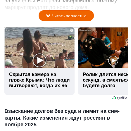
на улице 6-я Нагорная завершилось, поэтому
маршрут продлят до нового дома.
Читать полностью
i
Скрытая камера на
Ролик длится неск
пляже Крыма: Что люди
секунд, а смеяться
вытворяют, когда их не
будете долго
видят...
Взыскание долгов без суда и лимит на сим-
карты. Какие изменения ждут россиян в
ноябре 2025