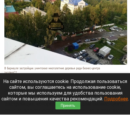
В Барнауле застройщик уничтожил многолетние деревья ради бизнес-центра
incident22
7 августа 2026 в 19:35
На сайте используются cookie. Продолжая пользоваться
сайтом, вы соглашаетесь на использование cookie,
Жители Барнаула возмущены вырубкой
которые мы используем для удобства пользования
деревьев на Змеиногорском тракте, 104 п/5.
сайтом и повышения качества рекомендаций.
Подробнее
.
Застройщик, который строит рядом бизнес-центр,
Принять
спилил практически все насаждения, в том числе
многолетние березы и сосны.
Читать полностью