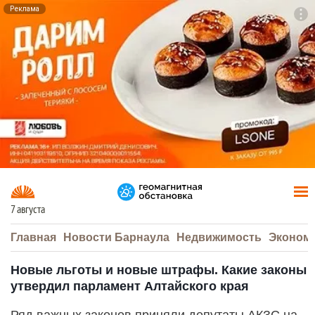
Реклама
To
F7
7 августа
Главная
Новости Барнаула
Недвижимость
Эконом
Новые льготы и новые штрафы. Какие законы
утвердил парламент Алтайского края
Ряд важных законов приняли депутаты АКЗС на