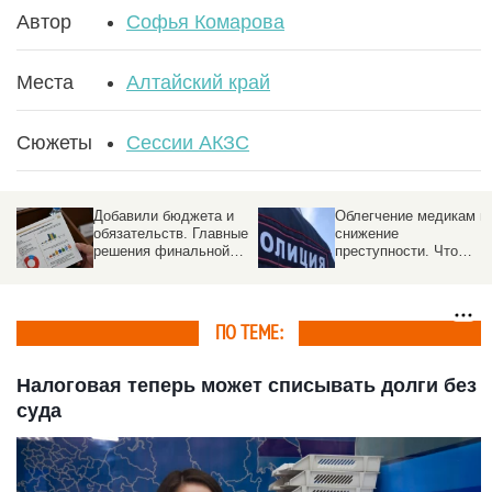
Автор
Софья Комарова
Места
Алтайский край
Сюжеты
Сессии АКЗС
Добавили бюджета и
Облегчение медикам и
обязательств. Главные
снижение
решения финальной
преступности. Что
сессии восьмого
решили депутаты на
созыва АКЗС
49-й сессии АКЗС
ПО ТЕМЕ:
Налоговая теперь может списывать долги без
суда