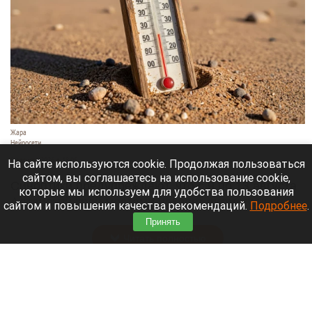
Жара
Нейросети
8 августа 2026 в 18:05
На сайте используются cookie. Продолжая пользоваться
сайтом, вы соглашаетесь на использование cookie,
Синоптики предупреждают, что с 9 по 13 августа
которые мы используем для удобства пользования
Алтайский край местами накроет аномальный
сайтом и повышения качества рекомендаций.
Подробнее
.
зной.
Принять
Читать полностью
Штукатурка с потолка едва не рухнула на
жительницу барнаульской многоэтажки.