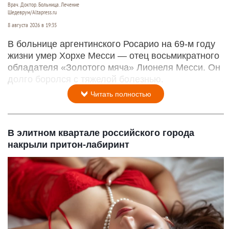
Врач. Доктор. Больница. Лечение
Шедеврум/Altapress.ru
8 августа 2026 в 19:35
В больнице аргентинского Росарио на 69-м году
жизни умер Хорхе Месси — отец восьмикратного
обладателя «Золотого мяча» Лионеля Месси. Он
долго боролся с тяжелой болезнью.
Читать полностью
В элитном квартале российского города
накрыли притон-лабиринт