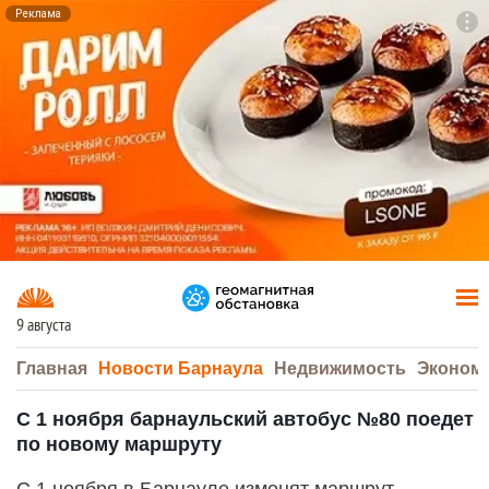
Реклама
To
F7
9 августа
Главная
Новости Барнаула
Недвижимость
Эконом
С 1 ноября барнаульский автобус №80 поедет
по новому маршруту
С 1 ноября в Барнауле изменят маршрут