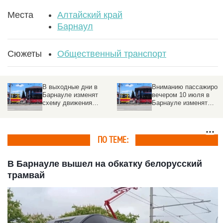
Места
Алтайский край
Барнаул
Сюжеты
Общественный транспорт
В выходные дни в
Вниманию пассажиров:
Барнауле изменят
вечером 10 июля в
схему движения
Барнауле изменят
некоторых трамвайных
маршруты трамваев
маршрутов
ПО ТЕМЕ:
В Барнауле вышел на обкатку белорусский
трамвай