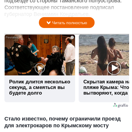
подъезде со стороны Таманского полуострова.
Соответствующее постановление подписал
губернатор Вениамин Кондратьев.
Читать полностью
i
Ролик длится несколько
Скрытая камера на
секунд, а смеяться вы
пляже Крыма: Что
будете долго
вытворяют, когда и
видят...
Стало известно, почему ограничили проезд
для электрокаров по Крымскому мосту