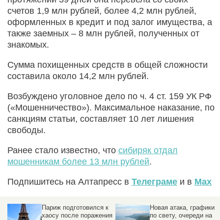
счетов 1,9 млн рублей, более 4,2 млн рублей,
оформленных в кредит и под залог имущества, а
также заемных – 8 млн рублей, полученных от
знакомых.
Сумма похищенных средств в общей сложности
составила около 14,2 млн рублей.
Возбуждено уголовное дело по ч. 4 ст. 159 УК РФ
(«Мошенничество»). Максимальное наказание, по
санкциям статьи, составляет 10 лет лишения
свободы.
Ранее стало известно, что
сибиряк отдал
мошенникам более 13 млн рублей
.
Подпишитесь на Алтапресс в
Телеграме
и в
Max
к
Новая атака, графики
Спецслужбы
ия
по свету, очереди на
предотвратили удар по