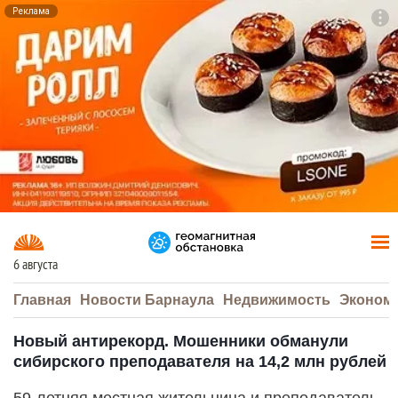
Реклама
To
F7
6 августа
Главная
Новости Барнаула
Недвижимость
Эконом
Новый антирекорд. Мошенники обманули
сибирского преподавателя на 14,2 млн рублей
59-летняя местная жительница и преподаватель