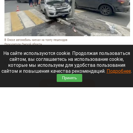
В Омске автомобиль наехал на толпу пешеходов
Прокуратура Омской области
6 августа 2026 в 20:40
На сайте используются cookie. Продолжая пользоваться
сайтом, вы соглашаетесь на использование cookie,
На ул. Масленникова в Омске автомобиль
которые мы используем для удобства пользования
«Лада» врезался в столб и наехал на людей,
сайтом и повышения качества рекомендаций.
Подробнее
.
стоявших у пешеходного перехода.
Принять
Читать полностью
Массовый сбой в Рунете: десятки регионов
остались без интернета и мобильной связи