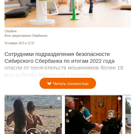
Сбербанк.
Фото предоставлено Сбербанком.
10 января 2023 в 15:35
Сотрудники подразделения безопасности
Сибирского Сбербанка по итогам 2022 года
спасли от посягательств мошенников более 18
млн рублей сбережений клиентов.
Читать полностью
i
i