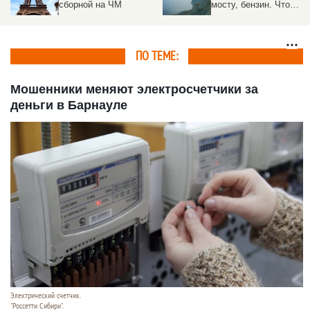
мосту, бензин. Что
стратегическому
произошло в Крыму
предприятию под
Москвой
ПО ТЕМЕ:
Мошенники меняют электросчетчики за
деньги в Барнауле
Электрический счетчик.
"Россетти Сибири".