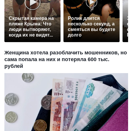
Скрытая камера на
Ролик длится
Э
пляже Крыма: Что
несколько секунд, а
о
люди вытворяют,
смеяться вы будете
с
когда их не видят...
долго
П
р
Женщина хотела разоблачить мошенников, но
сама попала на них и потеряла 600 тыс.
рублей