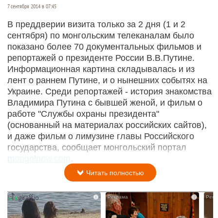
7 сентября 2014 в 07:45
В преддверии визита только за 2 дня (1 и 2
сентября) по монгольским телеканалам было
показано более 70 документальных фильмов и
репортажей о президенте России В.В.Путине.
Информационная картина складывалась и из
лент о раннем Путине, и о нынешних событях на
Украине. Среди репортажей - история знакомства
Владимира Путина с бывшей женой, и фильм о
работе "Службы охраны президента"
(основанный на материалах российских сайтов),
и даже фильм о лимузине главы Российского
государства, сообщает монгольский портал
mongolnow.com
.
Читать полностью
i
i