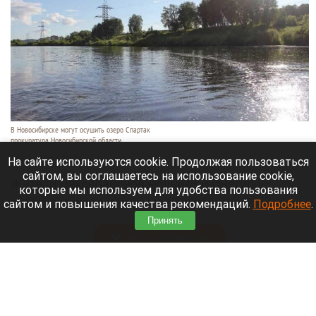
В Новосибирске могут осушить озеро Спартак
прокуратура Новосибирской области
7 августа 2026 в 20:15
На сайте используются cookie. Продолжая пользоваться
сайтом, вы соглашаетесь на использование cookie,
Жители микрорайонов Родники и Снегири
которые мы используем для удобства пользования
обеспокоены планами возможной ликвидации
сайтом и повышения качества рекомендаций.
Подробнее
.
озера Спартак.
Принять
Читать полностью
В Барнауле застройщик уничтожил
многолетние деревья. Фото