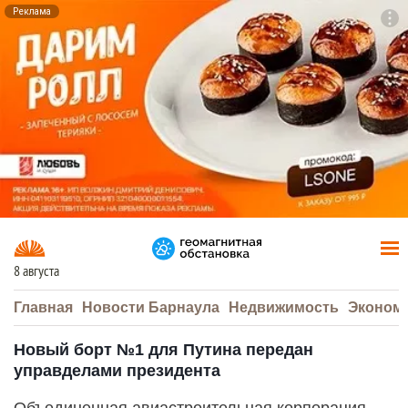
Реклама
To
F7
8 августа
Главная
Новости Барнаула
Недвижимость
Эконом
Новый борт №1 для Путина передан
управделами президента
Объединенная авиастроительная корпорация