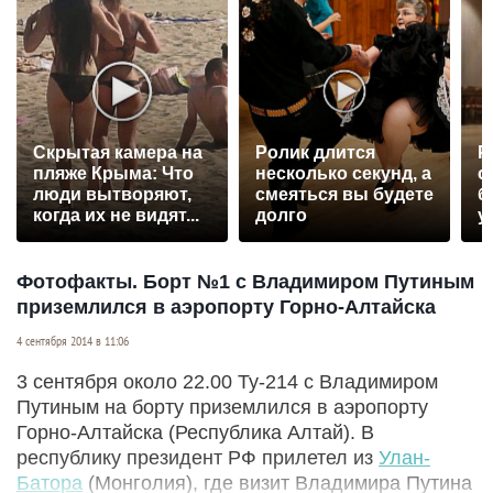
Скрытая камера на
Ролик длится
Р
пляже Крыма: Что
несколько секунд, а
с
люди вытворяют,
смеяться вы будете
б
когда их не видят...
долго
у
Фотофакты. Борт №1 с Владимиром Путиным
приземлился в аэропорту Горно-Алтайска
4 сентября 2014 в 11:06
3 сентября около 22.00 Ту-214 с Владимиром
Путиным на борту приземлился в аэропорту
Горно-Алтайска (Республика Алтай). В
республику президент РФ прилетел из
Улан-
Батора
(Монголия), где визит Владимира Путина