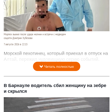
Морпех выжил после удара молнии и встречи с медведем
соцсети Дмитрия Хубезова
7 августа 2026 в 22:15
Морской пехотинец, который приехал в отпуск на
Алтай, пережил чудовищную серию событий.
Читать полностью
В Барнауле водитель сбил женщину на зебре
и скрылся