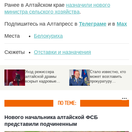
Ранее в Алтайском крае
назначили нового
министра сельского хозяйства
.
Подпишитесь на Алтапресс в
Телеграме
и в
Max
Места
Белокуриха
Сюжеты
Отставки и назначения
Уход режиссера
Стало известно, кто
алтайской драмы
может возглавить
вскрыл кадровые
прокуратуру
проблемы в театрах
Алтайского края
Барнаула
ПО ТЕМЕ:
Нового начальника алтайской ФСБ
представили подчиненным