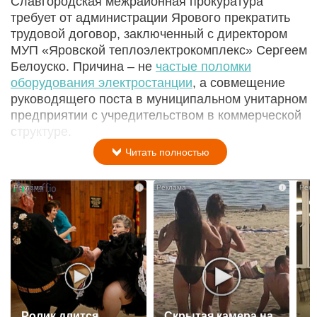
Славгородская межрайонная прокуратура
требует от администрации Ярового прекратить
трудовой договор, заключенный с директором
МУП «Яровской теплоэлектрокомплекс» Сергеем
Белоуско. Причина – не
частые поломки
оборудования электростанции
, а совмещение
руководящего поста в муниципальном унитарном
предприятии с учредительством в коммерческой
структуре.
Читать полностью
i
i
Ролик длится
Скрытая камера на