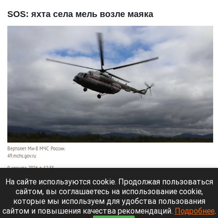
SOS: яхта села мель возле маяка
Вертолет Ми-8 МЧС России.
49.mchs.gov.ru
9 августа 2026 в 12:35
На сайте используются cookie. Продолжая пользоваться
Яхта села на мель в районе острова Сескар в
сайтом, вы соглашаетесь на использование cookie,
акватории Финского залива, пишет
которые мы используем для удобства пользования
«Коммерсантъ»
.
сайтом и повышения качества рекомендаций.
Подробнее
.