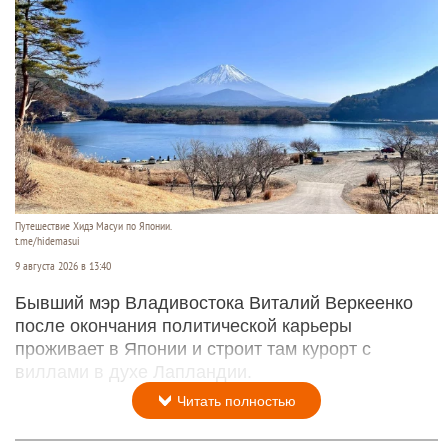
Путешествие Хидэ Масуи по Японии.
t.me/hidemasui
9 августа 2026 в 13:40
Бывший мэр Владивостока Виталий Веркеенко
после окончания политической карьеры
проживает в Японии и строит там курорт с
виллами в духе Лапландии.
Читать полностью