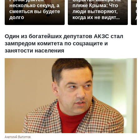
несколько секунд, а
пляже Крыма: Что
Р
смеяться вы будете
люди вытворяют,
б
долго
когда их не видят...
д
Один из богатейших депутатов АКЗС стал
зампредом комитета по соцзащите и
занятости населения
Анатолий Вытоптов.