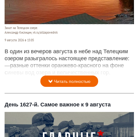
Закат на Телецком озере.
Александр Кислицин, vk.ru/altzapovednik
9 августа 2026 в 15:05
В один из вечеров августа в небе над Телецким
озером разыгралось настоящее представление:
—разные оттенки оранжево-красного на фоне
синевы вод озера и величественных гор.
Читать полностью
День 1627-й. Самое важное к 9 августа