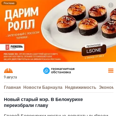
Реклама
To
F7
9 августа
Главная
Новости Барнаула
Недвижимость
Эконом
Новый старый мэр. В Белокурихе
переизбрали главу
Главой Белокурихи местные депутаты выбрали